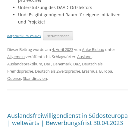
pro Woche)
Unterstützung des DAAD-Ortslektors
Und: Es gibt genügend Raum für eigene Initiativen
und Projekte!
dafpraktikum_es2023
Herunterladen
Dieser Beitrag wurde am
4. April 2023
von
Anke Riebau
unter
Allgemein
veröffentlicht. Schlagwörter:
Ausland
,
Auslandspraktikum
,
DaF
,
Dänemark
,
DaZ
,
Deutsch als
Fremdsprache
,
Deutsch als Zweitsprache
,
Erasmus
,
Europa
,
Odense
,
Skandinavien
.
Auslandsfreiwilligendienst in Südosteuropa
| weltwärts | Bewerbungsfrist 30.04.2023