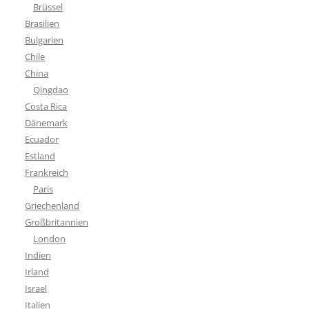
Brüssel
Brasilien
Bulgarien
Chile
China
Qingdao
Costa Rica
Dänemark
Ecuador
Estland
Frankreich
Paris
Griechenland
Großbritannien
London
Indien
Irland
Israel
Italien