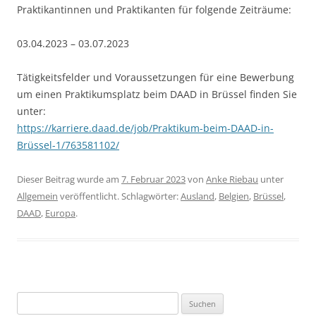
Praktikantinnen und Praktikanten für folgende Zeiträume:
03.04.2023 – 03.07.2023
Tätigkeitsfelder und Voraussetzungen für eine Bewerbung
um einen Praktikumsplatz beim DAAD in Brüssel finden Sie
unter:
https://karriere.daad.de/job/Praktikum-beim-DAAD-in-
Brüssel-1/763581102/
Dieser Beitrag wurde am
7. Februar 2023
von
Anke Riebau
unter
Allgemein
veröffentlicht. Schlagwörter:
Ausland
,
Belgien
,
Brüssel
,
DAAD
,
Europa
.
Suchen