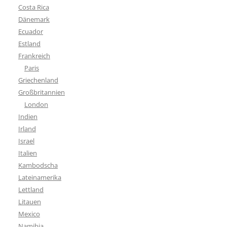
Costa Rica
Dänemark
Ecuador
Estland
Frankreich
Paris
Griechenland
Großbritannien
London
Indien
Irland
Israel
Italien
Kambodscha
Lateinamerika
Lettland
Litauen
Mexico
Namibia