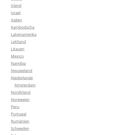
Irland
Israel
Italien
Kambodscha
Lateinamerika
Lettland
Litauen
Mexico
Namibia
Neuseeland
Niederlande
Amsterdam
Nordirland
Norwegen
Peru
Portugal
Rumänien
Schweden