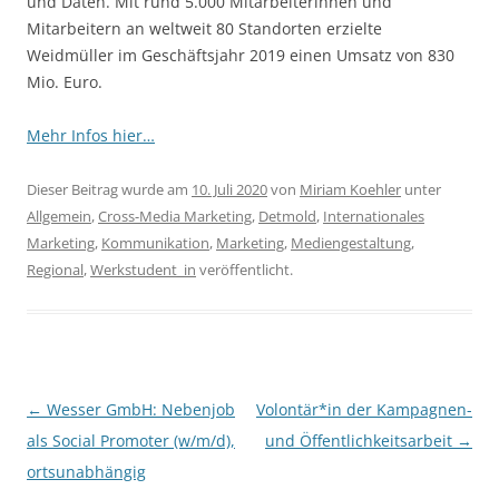
und Daten. Mit rund 5.000 Mitarbeiterinnen und
Mitarbeitern an weltweit 80 Standorten erzielte
Weidmüller im Geschäftsjahr 2019 einen Umsatz von 830
Mio. Euro.
Mehr Infos hier…
Dieser Beitrag wurde am
10. Juli 2020
von
Miriam Koehler
unter
Allgemein
,
Cross-Media Marketing
,
Detmold
,
Internationales
Marketing
,
Kommunikation
,
Marketing
,
Mediengestaltung
,
Regional
,
Werkstudent_in
veröffentlicht.
Beitragsnavigation
←
Wesser GmbH: Nebenjob
Volontär*in der Kampagnen-
als Social Promoter (w/m/d),
und Öffentlichkeitsarbeit
→
ortsunabhängig