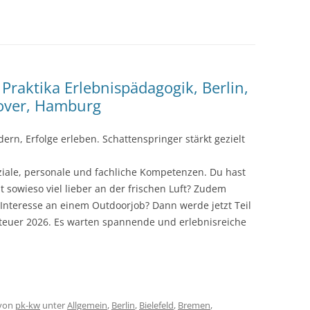
raktika Erlebnispädagogik, Berlin,
nover, Hamburg
n, Erfolge erleben. Schattenspringer stärkt gezielt
iale, personale und fachliche Kompetenzen. Du hast
t sowieso viel lieber an der frischen Luft? Zudem
Interesse an einem Outdoorjob? Dann werde jetzt Teil
euer 2026. Es warten spannende und erlebnisreiche
von
pk-kw
unter
Allgemein
,
Berlin
,
Bielefeld
,
Bremen
,