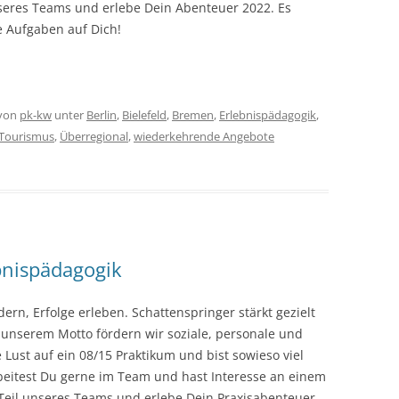
seres Teams und erlebe Dein Abenteuer 2022. Es
 Aufgaben auf Dich!
von
pk-kw
unter
Berlin
,
Bielefeld
,
Bremen
,
Erlebnispädagogik
,
Tourismus
,
Überregional
,
wiederkehrende Angebote
bnispädagogik
n, Erfolge erleben. Schattenspringer stärkt gezielt
unserem Motto fördern wir soziale, personale und
Lust auf ein 08/15 Praktikum und bist sowieso viel
rbeitest Du gerne im Team und hast Interesse an einem
Teil unseres Teams und erlebe Dein Praxisabenteuer