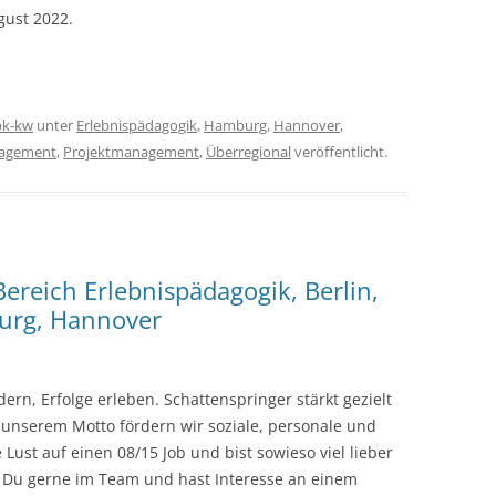
gust 2022.
pk-kw
unter
Erlebnispädagogik
,
Hamburg
,
Hannover
,
nagement
,
Projektmanagement
,
Überregional
veröffentlicht.
ereich Erlebnispädagogik, Berlin,
burg, Hannover
n, Erfolge erleben. Schattenspringer stärkt gezielt
unserem Motto fördern wir soziale, personale und
Lust auf einen 08/15 Job und bist sowieso viel lieber
t Du gerne im Team und hast Interesse an einem