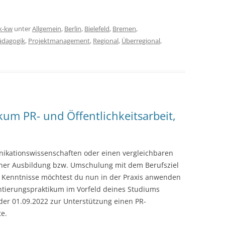
k-kw
unter
Allgemein
,
Berlin
,
Bielefeld
,
Bremen
,
ädagogik
,
Projektmanagement
,
Regional
,
Überregional
,
um PR- und Öffentlichkeitsarbeit,
nikationswissenschaften oder einen vergleichbaren
einer Ausbildung bzw. Umschulung mit dem Berufsziel
e Kenntnisse möchtest du nun in der Praxis anwenden
tierungspraktikum im Vorfeld deines Studiums
der 01.09.2022 zur Unterstützung einen PR-
te.