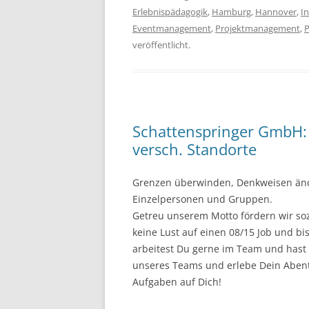
Erlebnispädagogik
,
Hamburg
,
Hannover
,
In
Eventmanagement
,
Projektmanagement
,
veröffentlicht.
Schattenspringer GmbH: 
versch. Standorte
Grenzen überwinden, Denkweisen änder
Einzelpersonen und Gruppen.
Getreu unserem Motto fördern wir soz
keine Lust auf einen 08/15 Job und bis
arbeitest Du gerne im Team und hast 
unseres Teams und erlebe Dein Abent
Aufgaben auf Dich!