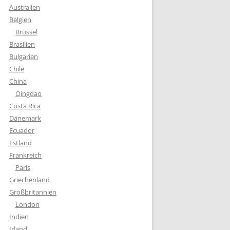
Australien
Belgien
Brüssel
Brasilien
Bulgarien
Chile
China
Qingdao
Costa Rica
Dänemark
Ecuador
Estland
Frankreich
Paris
Griechenland
Großbritannien
London
Indien
Irland