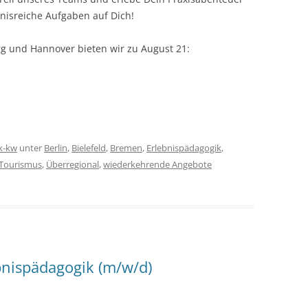
nisreiche Aufgaben auf Dich!
rg und Hannover bieten wir zu August 21:
k-kw
unter
Berlin
,
Bielefeld
,
Bremen
,
Erlebnispädagogik
,
Tourismus
,
Überregional
,
wiederkehrende Angebote
bnispädagogik (m/w/d)