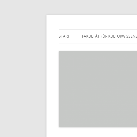
Zum
Inhalt
springen
Praktikumsbörse de
START
FAKULTÄT FÜR KULTURWISSEN