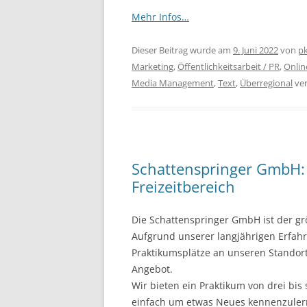
Mehr Infos…
Dieser Beitrag wurde am
9. Juni 2022
von
p
Marketing
,
Öffentlichkeitsarbeit / PR
,
Onlin
Media Management
,
Text
,
Überregional
ver
Schattenspringer GmbH: 
Freizeitbereich
Die Schattenspringer GmbH ist der gr
Aufgrund unserer langjährigen Erfahr
Praktikumsplätze an unseren Stando
Angebot.
Wir bieten ein Praktikum von drei bis
einfach um etwas Neues kennenzuler