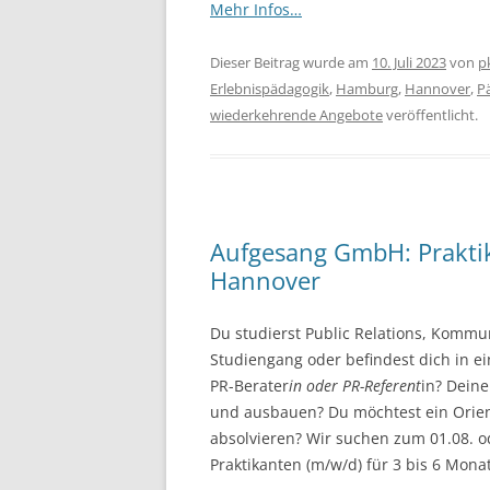
Mehr Infos…
Dieser Beitrag wurde am
10. Juli 2023
von
p
Erlebnispädagogik
,
Hamburg
,
Hannover
,
P
wiederkehrende Angebote
veröffentlicht.
Aufgesang GmbH: Praktik
Hannover
Du studierst Public Relations, Kommu
Studiengang oder befindest dich in 
PR-Berater
in oder PR-Referent
in? Dein
und ausbauen? Du möchtest ein Orien
absolvieren? Wir suchen zum 01.08. o
Praktikanten (m/w/d) für 3 bis 6 Mona