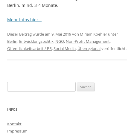
Berlin, mind. 3-4 Monate.
Mehr Infos hier…
Dieser Beitrag wurde am
9. Mai 2019
von
Miriam Koehler
unter
Berlin
,
Entwicklungspolitik
,
NGO
,
Non-Profit Management
,
Öffentlichkeitsarbeit / PR
,
Social Media
,
Überregional
veröffentlicht.
Suchen
nach:
INFOS
Kontakt
Impressum