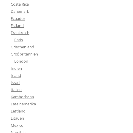
Costa Rica
Dänemark
Ecuador
Estland
Frankreich
Paris
Griechenland
Großbritannien
London
Indien
Irland
Israel
Italien
Kambodscha
Lateinamerika
Lettland
Litauen
Mexico
Namibia