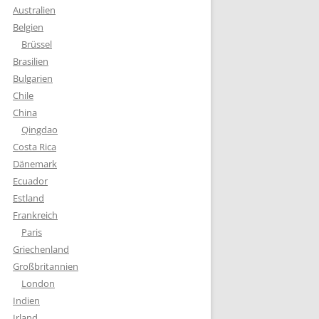
Australien
Belgien
Brüssel
Brasilien
Bulgarien
Chile
China
Qingdao
Costa Rica
Dänemark
Ecuador
Estland
Frankreich
Paris
Griechenland
Großbritannien
London
Indien
Irland