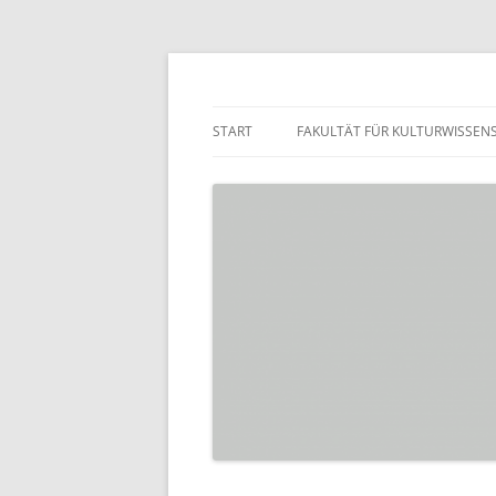
Zum
Inhalt
springen
Praktikumsbörse de
START
FAKULTÄT FÜR KULTURWISSEN