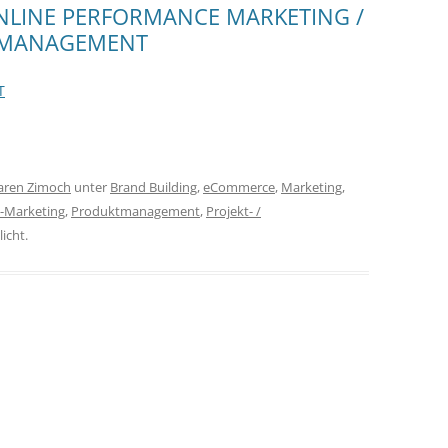
ONLINE PERFORMANCE MARKETING /
MMANAGEMENT
T
aren Zimoch
unter
Brand Building
,
eCommerce
,
Marketing
,
-Marketing
,
Produktmanagement
,
Projekt- /
icht.