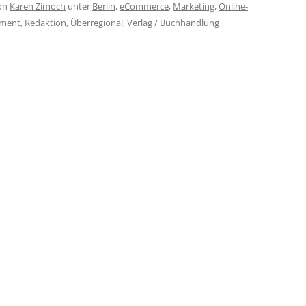
on
Karen Zimoch
unter
Berlin
,
eCommerce
,
Marketing
,
Online-
ment
,
Redaktion
,
Überregional
,
Verlag / Buchhandlung