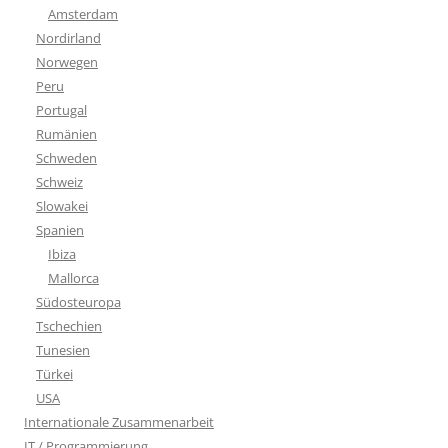
Amsterdam
Nordirland
Norwegen
Peru
Portugal
Rumänien
Schweden
Schweiz
Slowakei
Spanien
Ibiza
Mallorca
Südosteuropa
Tschechien
Tunesien
Türkei
USA
Internationale Zusammenarbeit
IT / Programmierung