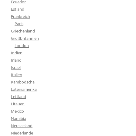
Ecuador
Estland
Frankreich
Paris
Griechenland
Großbritannien
London
Indien
Irland
Israel
Italien
Kambodscha
Lateinamerika
Lettland
Litauen
Mexico
Namibia
Neuseeland
Niederlande