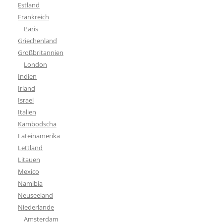
Estland
Frankreich
Paris
Griechenland
Großbritannien
London
Indien
Irland
Israel
Italien
Kambodscha
Lateinamerika
Lettland
Litauen
Mexico
Namibia
Neuseeland
Niederlande
Amsterdam