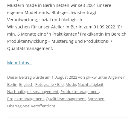
Mustern made in Berlin setzen wir seit 2001 unsere
eigenen Modetrends. Blutsgeschwister trägt
Verantwortung, sozial und ökologisch.
Wir suchen für unser Atelier in Berlin zum 01.09.2022 für
min. 6 Monate eine*n Praktikanten*Praktikantin im Bereich
Produktentwicklung – Musterung und Produktions- /
Qualitätsmanagement.
Mehr Infos…
Dieser Beitrag wurde am
1. August 2022
von
pk-kw
unter
Allgemein
,
Berlin
,
Englisch
,
Fotografie / Bild
,
Mode
,
Nachhaltigkeit
,
Nachhaltigkeitsmanagement
,
Produktmanagement
,
Projektmanagement
,
Qualitätsmanagement
,
Sprachen
,
Überregional
veröffentlicht.