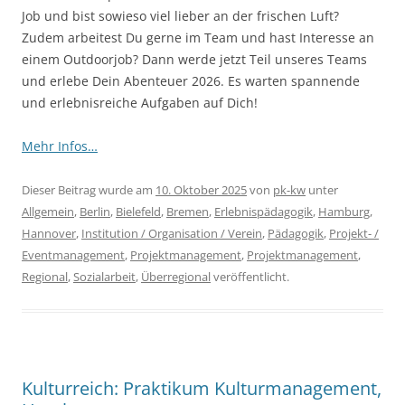
Job und bist sowieso viel lieber an der frischen Luft?
Zudem arbeitest Du gerne im Team und hast Interesse an
einem Outdoorjob? Dann werde jetzt Teil unseres Teams
und erlebe Dein Abenteuer 2026. Es warten spannende
und erlebnisreiche Aufgaben auf Dich!
Mehr Infos…
Dieser Beitrag wurde am
10. Oktober 2025
von
pk-kw
unter
Allgemein
,
Berlin
,
Bielefeld
,
Bremen
,
Erlebnispädagogik
,
Hamburg
,
Hannover
,
Institution / Organisation / Verein
,
Pädagogik
,
Projekt- /
Eventmanagement
,
Projektmanagement
,
Projektmanagement
,
Regional
,
Sozialarbeit
,
Überregional
veröffentlicht.
Kulturreich: Praktikum Kulturmanagement,