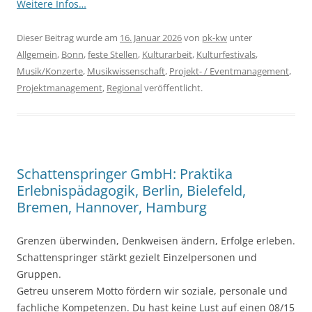
Weitere Infos…
Dieser Beitrag wurde am
16. Januar 2026
von
pk-kw
unter
Allgemein
,
Bonn
,
feste Stellen
,
Kulturarbeit
,
Kulturfestivals
,
Musik/Konzerte
,
Musikwissenschaft
,
Projekt- / Eventmanagement
,
Projektmanagement
,
Regional
veröffentlicht.
Schattenspringer GmbH: Praktika
Erlebnispädagogik, Berlin, Bielefeld,
Bremen, Hannover, Hamburg
Grenzen überwinden, Denkweisen ändern, Erfolge erleben.
Schattenspringer stärkt gezielt Einzelpersonen und
Gruppen.
Getreu unserem Motto fördern wir soziale, personale und
fachliche Kompetenzen. Du hast keine Lust auf einen 08/15