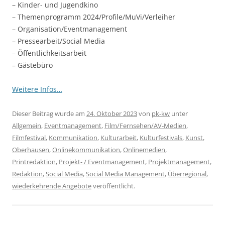
– Kinder- und Jugendkino
– Themenprogramm 2024/Profile/MuVi/Verleiher
– Organisation/Eventmanagement
– Pressearbeit/Social Media
– Öffentlichkeitsarbeit
– Gästebüro
Weitere Infos…
Dieser Beitrag wurde am
24. Oktober 2023
von
pk-kw
unter
Allgemein
,
Eventmanagement
,
Film/Fernsehen/AV-Medien
,
Filmfestival
,
Kommunikation
,
Kulturarbeit
,
Kulturfestivals
,
Kunst
,
Oberhausen
,
Onlinekommunikation
,
Onlinemedien
,
Printredaktion
,
Projekt- / Eventmanagement
,
Projektmanagement
,
Redaktion
,
Social Media
,
Social Media Management
,
Überregional
,
wiederkehrende Angebote
veröffentlicht.