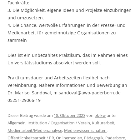
Fachkräfte.
3. Die Möglichkeit, eigene Ideen und Projekte einzubringen
und umzusetzen.
4. Die Chance, wertvolle Erfahrungen in der Presse- und
Medienarbeit für gemeinnützige Organisationen zu
sammeln
Dies ist ein unbezahltes Praktikum, das im Rahmen eines
Universitätsstudiums absolviert werden soll.
Praktikumsdauer und Arbeitszeiten flexibel nach
Vereinbarung. Nähere Informationen und Bewerbung an
Dr. Marisol Sandoval, m.sandoval@awo-paderborn.de
05251-29066-19
Dieser Beitrag wurde am
18. Oktober 2023
von
pk-kw
unter
Allgemein
,
Institution / Organisation / Verein
,
Kulturarbeit
,
Medienarbeit/Medienanalyse
,
Medienwissenschaften
,
Öffentlichkeitsarbeit / PR
,
Onlinemedien
,
Pädagogik
,
Paderborn
,