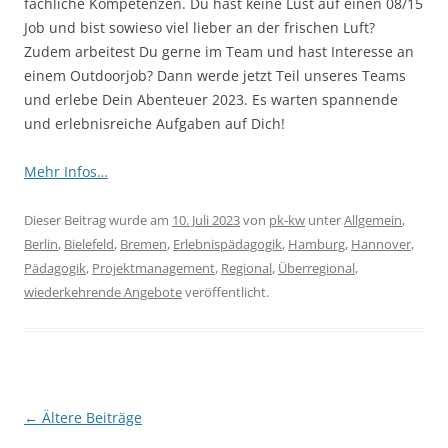
fachliche Kompetenzen. Du hast keine Lust auf einen 08/15
Job und bist sowieso viel lieber an der frischen Luft?
Zudem arbeitest Du gerne im Team und hast Interesse an
einem Outdoorjob? Dann werde jetzt Teil unseres Teams
und erlebe Dein Abenteuer 2023. Es warten spannende
und erlebnisreiche Aufgaben auf Dich!
Mehr Infos…
Dieser Beitrag wurde am
10. Juli 2023
von
pk-kw
unter
Allgemein
,
Berlin
,
Bielefeld
,
Bremen
,
Erlebnispädagogik
,
Hamburg
,
Hannover
,
Pädagogik
,
Projektmanagement
,
Regional
,
Überregional
,
wiederkehrende Angebote
veröffentlicht.
Beitragsnavigation
←
Ältere Beiträge