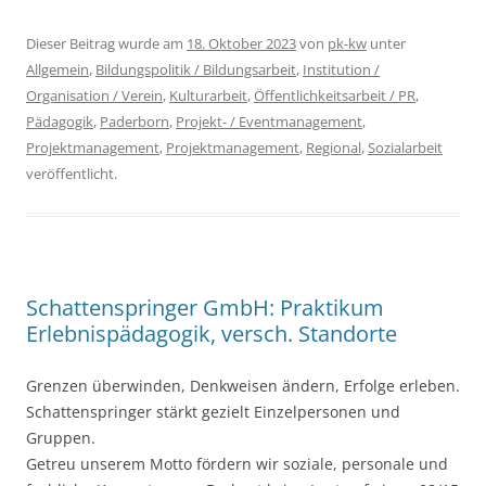
Dieser Beitrag wurde am
18. Oktober 2023
von
pk-kw
unter
Allgemein
,
Bildungspolitik / Bildungsarbeit
,
Institution /
Organisation / Verein
,
Kulturarbeit
,
Öffentlichkeitsarbeit / PR
,
Pädagogik
,
Paderborn
,
Projekt- / Eventmanagement
,
Projektmanagement
,
Projektmanagement
,
Regional
,
Sozialarbeit
veröffentlicht.
Schattenspringer GmbH: Praktikum
Erlebnispädagogik, versch. Standorte
Grenzen überwinden, Denkweisen ändern, Erfolge erleben.
Schattenspringer stärkt gezielt Einzelpersonen und
Gruppen.
Getreu unserem Motto fördern wir soziale, personale und