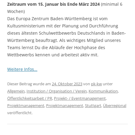
Zeitraum vom 15. Januar bis Ende März 2024
(minimal 6
Wochen)
Das Europa Zentrum Baden-Württemberg ist vom
Kultusministerium mit der Planung und Durchführung
dieses ältesten Schulwettbewerbs Deutschlands in Baden-
Württemberg beauftragt. Als wichtiges Mitglied unseres
Teams lernst Du die Abläufe der Hochphase des
Wettbewerbs kennen und arbeitest aktiv mit.
Weitere Infos…
Dieser Beitrag wurde am
24. Oktober 2023
von
pk-kw
unter
Allgemein
,
Institution / Organisation / Verein
,
Kommunikation
,
Öffentlichkeitsarbeit / PR
,
Projekt- / Eventmanagement
,
Projektmanagement
,
Projektmanagement
,
Stuttgart
,
Überregional
veröffentlicht.