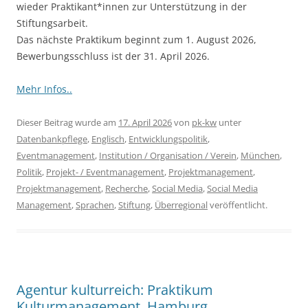
wieder Praktikant*innen zur Unterstützung in der
Stiftungsarbeit.
Das nächste Praktikum beginnt zum 1. August 2026,
Bewerbungsschluss ist der 31. April 2026.
Mehr Infos..
Dieser Beitrag wurde am
17. April 2026
von
pk-kw
unter
Datenbankpflege
,
Englisch
,
Entwicklungspolitik
,
Eventmanagement
,
Institution / Organisation / Verein
,
München
,
Politik
,
Projekt- / Eventmanagement
,
Projektmanagement
,
Projektmanagement
,
Recherche
,
Social Media
,
Social Media
Management
,
Sprachen
,
Stiftung
,
Überregional
veröffentlicht.
Agentur kulturreich: Praktikum
Kulturmanagement, Hamburg