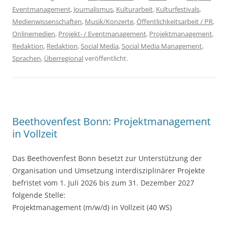
Eventmanagement
,
Journalismus
,
Kulturarbeit
,
Kulturfestivals
,
Medienwissenschaften
,
Musik/Konzerte
,
Öffentlichkeitsarbeit / PR
,
Onlinemedien
,
Projekt- / Eventmanagement
,
Projektmanagement
,
Redaktion
,
Redaktion
,
Social Media
,
Social Media Management
,
Sprachen
,
Überregional
veröffentlicht.
Beethovenfest Bonn: Projektmanagement
in Vollzeit
Das Beethovenfest Bonn besetzt zur Unterstützung der
Organisation und Umsetzung interdisziplinärer Projekte
befristet vom 1. Juli 2026 bis zum 31. Dezember 2027
folgende Stelle:
Projektmanagement (m/w/d) in Vollzeit (40 WS)