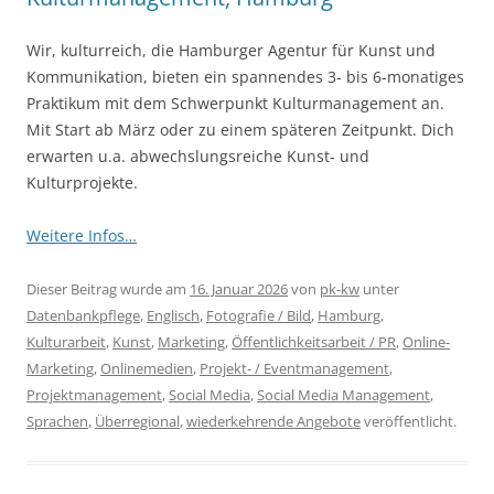
Wir, kulturreich, die Hamburger Agentur für Kunst und
Kommunikation, bieten ein spannendes 3- bis 6-monatiges
Praktikum mit dem Schwerpunkt Kulturmanagement an.
Mit Start ab März oder zu einem späteren Zeitpunkt. Dich
erwarten u.a. abwechslungsreiche Kunst- und
Kulturprojekte.
Weitere Infos…
Dieser Beitrag wurde am
16. Januar 2026
von
pk-kw
unter
Datenbankpflege
,
Englisch
,
Fotografie / Bild
,
Hamburg
,
Kulturarbeit
,
Kunst
,
Marketing
,
Öffentlichkeitsarbeit / PR
,
Online-
Marketing
,
Onlinemedien
,
Projekt- / Eventmanagement
,
Projektmanagement
,
Social Media
,
Social Media Management
,
Sprachen
,
Überregional
,
wiederkehrende Angebote
veröffentlicht.