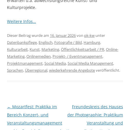
erwarten u.a. abwechslungsreiche Kunst- und
Kulturprojekte.
Weitere Infos…
Dieser Beitrag wurde am
16. Januar 2026
von
pk-kw
unter
Datenbankpflege
,
Englisch
,
Fotografie / Bild
,
Hamburg
,
Kulturarbeit
,
Kunst
,
Marketing
,
Öffentlichkeitsarbeit / PR
,
Online-
Marketing
,
Onlinemedien
,
Projekt- / Eventmanagement
,
Projektmanagement
,
Social Media
,
Social Media Management
,
Sprachen
,
Überregional
,
wiederkehrende Angebote
veröffentlicht.
Beitragsnavigation
←
Mozartfest: Praktika im
Freundeskreis des Hauses
Bereich Konzert- und
der Photographie: Praktikum
Veranstaltungsmanagement
Veranstaltung und