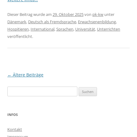
Dieser Beitrag wurde am
29. Oktober 2025
von
pk-kw
unter
Dänemark
,
Deutsch als Fremdsprache
,
Erwachsenenbildung
,
Hospitieren
,
International
,
Sprachen
,
Universität
,
Unterrichten
veröffentlicht.
Beitragsnavigation
←
Ältere Beiträge
Suchen
nach:
INFOS
Kontakt
Impressum