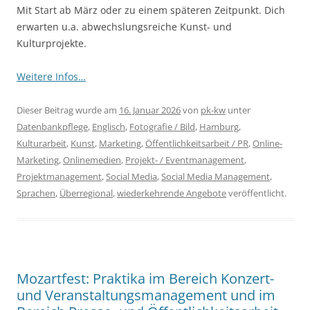
Mit Start ab März oder zu einem späteren Zeitpunkt. Dich
erwarten u.a. abwechslungsreiche Kunst- und
Kulturprojekte.
Weitere Infos…
Dieser Beitrag wurde am
16. Januar 2026
von
pk-kw
unter
Datenbankpflege
,
Englisch
,
Fotografie / Bild
,
Hamburg
,
Kulturarbeit
,
Kunst
,
Marketing
,
Öffentlichkeitsarbeit / PR
,
Online-
Marketing
,
Onlinemedien
,
Projekt- / Eventmanagement
,
Projektmanagement
,
Social Media
,
Social Media Management
,
Sprachen
,
Überregional
,
wiederkehrende Angebote
veröffentlicht.
Mozartfest: Praktika im Bereich Konzert-
und Veranstaltungsmanagement und im