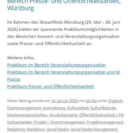
Bereich Presse- und Öffentlichkeitsarbeit,
Würzburg
Im Rahmen des Mozartfests Würzburg (29. Mai – 28. Juni
2026) bieten wir spannende Praktikumsmöglichkeiten in
den Bereichen Konzert- und Veranstaltungsorganisation
sowie Presse- und Öffentlichkeitsarbeit an.
Weitere Infos:
Praktikum im Bereich Veranstaltungsorganisation
Praktikum im Bereich Veranstaltungsorganisation und M
PopUp
Praktikum Presse- und Öffentlichkeitsarbeit
Dieser Beitrag wurde am
16. Januar 2026
von
pk-kw
unter
Englisch
,
Eventmanagement
,
Journalismus
,
Kulturarbeit
,
Kulturfestivals
,
Medienwissenschaften
,
Musik/Konzerte
,
Öffentlichkeitsarbeit / PR
,
Onlinemedien
,
Projekt- / Eventmanagement
,
Projektmanagement
,
Redaktion
,
Redaktion
,
Social Media
,
Social Media Management
,