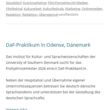
Düsseldorf
,
Eventmarketing
,
Film/Fernsehen/AV-Medien
,
Filmfestival
,
Kulturarbeit
,
Kulturfestivals
,
Marketing
,
Onlinemedien
,
Redaktion
,
Redaktion
,
Überregional
veröffentlicht.
DaF-Praktikum in Odense, Dänemark
Das Institut für Kultur- und Sprachwissenschaften der
University of Southern Denmark sucht für das
Frühjahrssemester 2026 eine:n DaF-Praktikant:in.
Neben der Hospitation und Übernahme eigener
Unterrichtssequenzen betreuen Sie deutsch-dänische
Sprachtandems und unterstützen bei der Gestaltung des
deutschen Sprachcafés.
Weitere Infos…