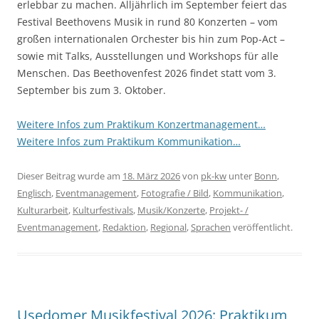
erlebbar zu machen. Alljährlich im September feiert das
Festival Beethovens Musik in rund 80 Konzerten – vom
großen internationalen Orchester bis hin zum Pop-Act –
sowie mit Talks, Ausstellungen und Workshops für alle
Menschen. Das Beethovenfest 2026 findet statt vom 3.
September bis zum 3. Oktober.
Weitere Infos zum Praktikum Konzertmanagement…
Weitere Infos zum Praktikum Kommunikation…
Dieser Beitrag wurde am
18. März 2026
von
pk-kw
unter
Bonn
,
Englisch
,
Eventmanagement
,
Fotografie / Bild
,
Kommunikation
,
Kulturarbeit
,
Kulturfestivals
,
Musik/Konzerte
,
Projekt- /
Eventmanagement
,
Redaktion
,
Regional
,
Sprachen
veröffentlicht.
Usedomer Musikfestival 2026: Praktikum