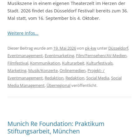
Musikszene in einem eigenen Theaterzelt im Herzen der
Stadt. 2026 findet das Düsseldorf Festival! bereits zum 36.
Mal statt, vom 16. September bis 4. Oktober.
Weitere Infos…
Dieser Beitrag wurde am
19. Mai 2026
von
pk-kw
unter
Düsseldorf
,
Eventmanagement
,
Eventmarketing
,
Film/Fernsehen/AV-Medien
,
Filmfestival
,
Kommunikation
,
Kulturarbeit
,
Kulturfestivals
,
Marketing
,
Musik/Konzerte
,
Onlinemedien
,
Projekt- /
Eventmanagement
,
Redaktion
,
Redaktion
,
Social Media
,
Social
Media Management
,
Überregional
veröffentlicht.
Munich Re Foundation: Praktikum
Stiftungsarbeit, München