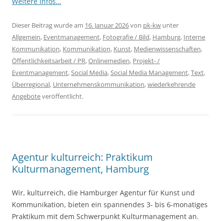
Weitere Infos…
Dieser Beitrag wurde am
16. Januar 2026
von
pk-kw
unter
Allgemein
,
Eventmanagement
,
Fotografie / Bild
,
Hamburg
,
Interne
Kommunikation
,
Kommunikation
,
Kunst
,
Medienwissenschaften
,
Öffentlichkeitsarbeit / PR
,
Onlinemedien
,
Projekt- /
Eventmanagement
,
Social Media
,
Social Media Management
,
Text
,
Überregional
,
Unternehmenskommunikation
,
wiederkehrende
Angebote
veröffentlicht.
Agentur kulturreich: Praktikum
Kulturmanagement, Hamburg
Wir, kulturreich, die Hamburger Agentur für Kunst und
Kommunikation, bieten ein spannendes 3- bis 6-monatiges
Praktikum mit dem Schwerpunkt Kulturmanagement an.