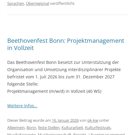
Sprachen
,
Überregional
veröffentlicht.
Beethovenfest Bonn: Projektmanagement
in Vollzeit
Das Beethovenfest Bonn besetzt zur Unterstützung der
Organisation und Umsetzung interdisziplinärer Projekte
befristet vom 1. Juli 2026 bis zum 31. Dezember 2027
folgende Stelle:
Projektmanagement (m/w/d) in Vollzeit (40 WS)
Weitere Infos…
Dieser Beitrag wurde am
16. Januar 2026
von
pk-kw
unter
Allgemein
,
Bonn
,
feste Stellen
,
Kulturarbeit
,
Kulturfestivals
,
Musik/Konzerte
,
Musikwissenschaft
,
Projekt- / Eventmanagement
,