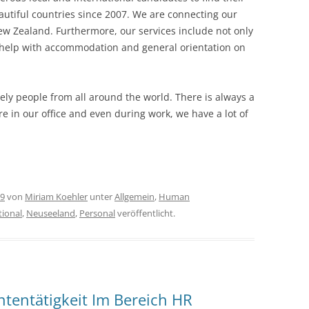
eautiful countries since 2007. We are connecting our
ew Zealand. Furthermore, our services include not only
o help with accommodation and general orientation on
ely people from all around the world. There is always a
 in our office and even during work, we have a lot of
19
von
Miriam Koehler
unter
Allgemein
,
Human
tional
,
Neuseeland
,
Personal
veröffentlicht.
tentätigkeit Im Bereich HR