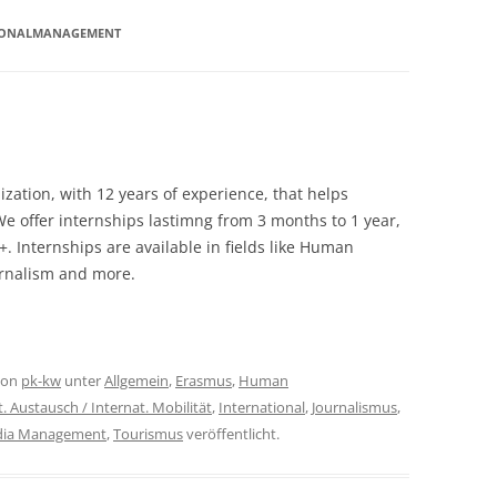
SONALMANAGEMENT
zation, with 12 years of experience, that helps
We offer internships lastimng from 3 months to 1 year,
. Internships are available in fields like Human
urnalism and more.
on
pk-kw
unter
Allgemein
,
Erasmus
,
Human
t. Austausch / Internat. Mobilität
,
International
,
Journalismus
,
edia Management
,
Tourismus
veröffentlicht.