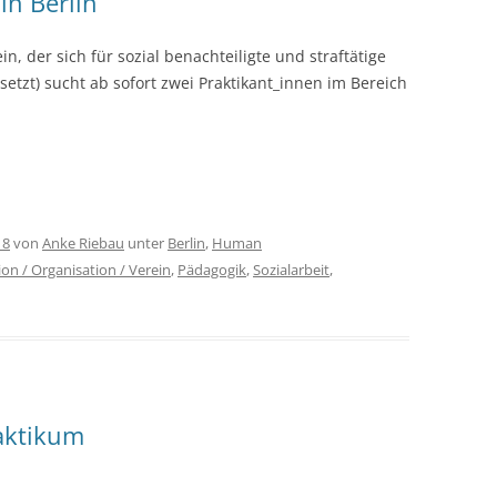
in Berlin
in, der sich für sozial benachteiligte und straftätige
tzt) sucht ab sofort zwei Praktikant_innen im Bereich
18
von
Anke Riebau
unter
Berlin
,
Human
ion / Organisation / Verein
,
Pädagogik
,
Sozialarbeit
,
aktikum