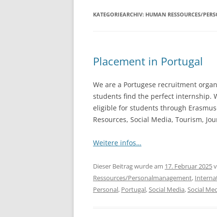
KATEGORIEARCHIV:
HUMAN RESSOURCES/PER
Placement in Portugal
We are a Portugese recruitment organi
students find the perfect internship. 
eligible for students through Erasmus+
Resources, Social Media, Tourism, Jo
Weitere infos…
Dieser Beitrag wurde am
17. Februar 2025
v
Ressources/Personalmanagement
,
Interna
Personal
,
Portugal
,
Social Media
,
Social M