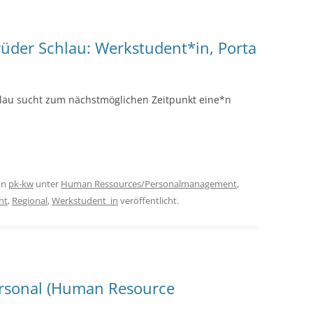
der Schlau: Werkstudent*in, Porta
au sucht zum nächstmöglichen Zeitpunkt eine*n
on
pk-kw
unter
Human Ressources/Personalmanagement
,
nt
,
Regional
,
Werkstudent_in
veröffentlicht.
ersonal (Human Resource