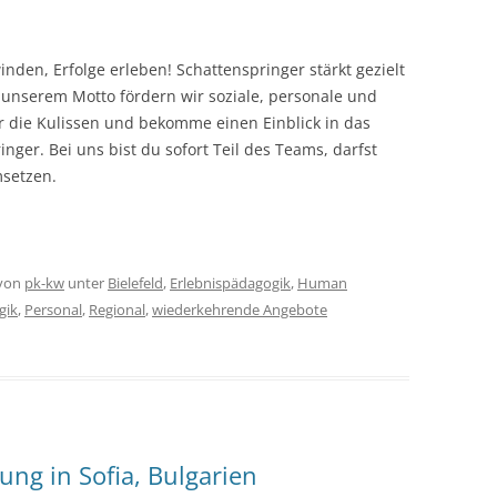
den, Erfolge erleben! Schattenspringer stärkt gezielt
unserem Motto fördern wir soziale, personale und
 die Kulissen und bekomme einen Einblick in das
ger. Bei uns bist du sofort Teil des Teams, darfst
setzen.
von
pk-kw
unter
Bielefeld
,
Erlebnispädagogik
,
Human
gik
,
Personal
,
Regional
,
wiederkehrende Angebote
ng in Sofia, Bulgarien