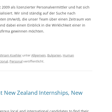
t 2009 als lizenzierter Personalvermittler und hat sich
alisiert. Wir sind ständig auf der Suche nach
nten (m/w/d), die unser Team über einen Zeitraum von
d dabei einen Einblick in die Wirklichkeit einer in
gsfirma gewinnen möchten.
Miriam Koehler
unter
Allgemein
,
Bulgarien
,
Human
tional
,
Personal
veröffentlicht.
at New Zealand Internships, New
rous local and international candidates to find their