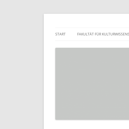
Zum
Inhalt
springen
Praktikumsbörse de
START
FAKULTÄT FÜR KULTURWISSEN