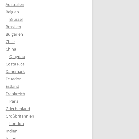
Australien
Belgien
Brüssel
Brasilien
Bulgarien
Chile
China
Qingdao
Costa Rica
Dänemark
Ecuador
Estland
Frankreich
Paris
Griechenland
Großbritannien
London
Indien
Irland