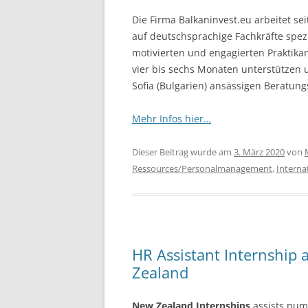
Die Firma Balkaninvest.eu arbeitet sei
auf deutschsprachige Fachkräfte spezi
motivierten und engagierten Praktika
vier bis sechs Monaten unterstützen un
Sofia (Bulgarien) ansässigen Beratun
Mehr Infos hier…
Dieser Beitrag wurde am
3. März 2020
von
Ressources/Personalmanagement
,
Interna
HR Assistant Internship 
Zealand
New Zealand Internships
assists nume