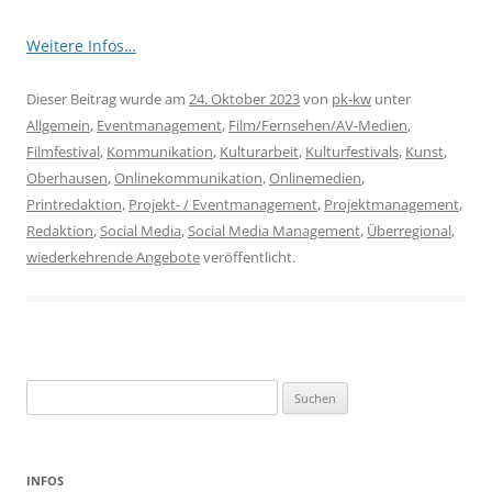
Weitere Infos…
Dieser Beitrag wurde am
24. Oktober 2023
von
pk-kw
unter
Allgemein
,
Eventmanagement
,
Film/Fernsehen/AV-Medien
,
Filmfestival
,
Kommunikation
,
Kulturarbeit
,
Kulturfestivals
,
Kunst
,
Oberhausen
,
Onlinekommunikation
,
Onlinemedien
,
Printredaktion
,
Projekt- / Eventmanagement
,
Projektmanagement
,
Redaktion
,
Social Media
,
Social Media Management
,
Überregional
,
wiederkehrende Angebote
veröffentlicht.
Suchen
nach:
INFOS