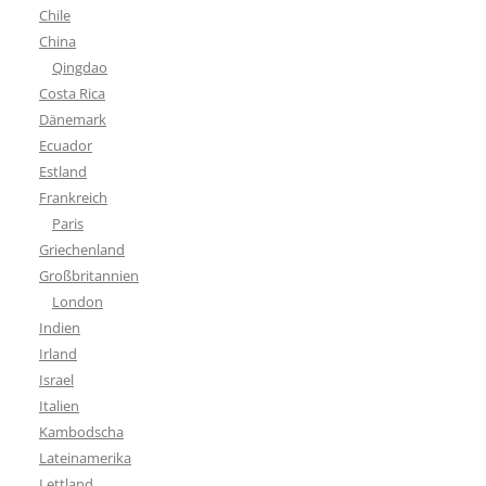
Chile
China
Qingdao
Costa Rica
Dänemark
Ecuador
Estland
Frankreich
Paris
Griechenland
Großbritannien
London
Indien
Irland
Israel
Italien
Kambodscha
Lateinamerika
Lettland