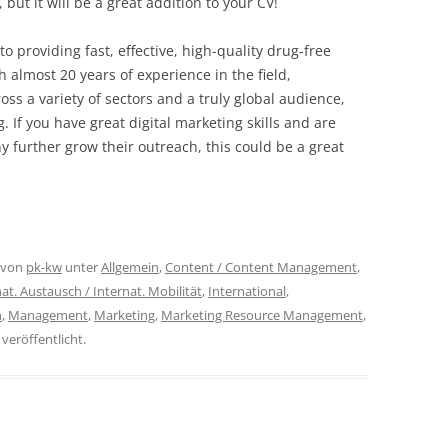
but it will be a great addition to your CV!
o providing fast, effective, high-quality drug-free
h almost 20 years of experience in the field,
oss a variety of sectors and a truly global audience,
 If you have great digital marketing skills and are
 further grow their outreach, this could be a great
von
pk-kw
unter
Allgemein
,
Content / Content Management
,
at. Austausch / Internat. Mobilität
,
International
,
n
,
Management
,
Marketing
,
Marketing Resource Management
,
veröffentlicht.