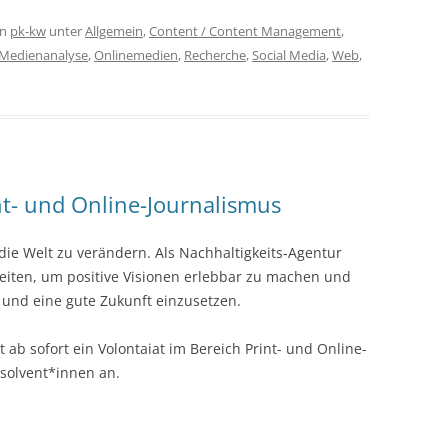
on
pk-kw
unter
Allgemein
,
Content / Content Management
,
/Medienanalyse
,
Onlinemedien
,
Recherche
,
Social Media
,
Web
,
int- und Online-Journalismus
 die Welt zu verändern. Als Nachhaltigkeits-Agentur
keiten, um positive Visionen erlebbar zu machen und
und eine gute Zukunft einzusetzen.
t ab sofort ein Volontaiat im Bereich Print- und Online-
solvent*innen an.