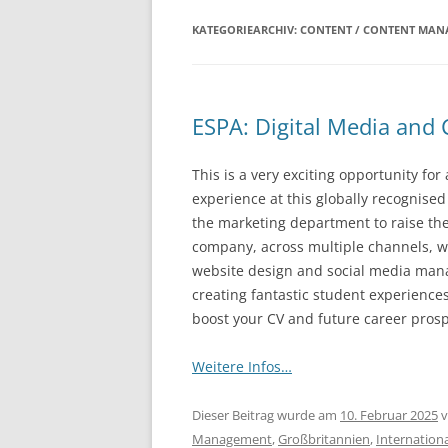
KATEGORIEARCHIV:
CONTENT / CONTENT MA
ESPA: Digital Media and
This is a very exciting opportunity for 
experience at this globally recognise
the marketing department to raise the
company, across multiple channels, w
website design and social media mana
creating fantastic student experience
boost your CV and future career prosp
Weitere Infos…
Dieser Beitrag wurde am
10. Februar 2025
v
Management
,
Großbritannien
,
Internationa