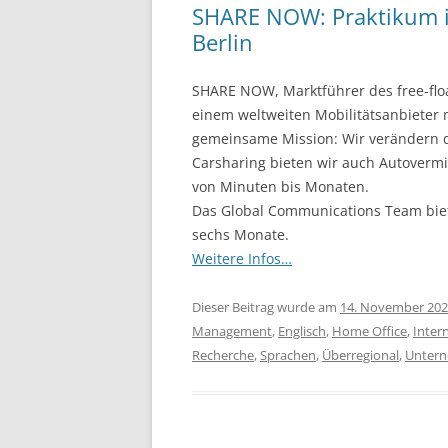
SHARE NOW: Praktikum i
Berlin
SHARE NOW, Marktführer des free-floa
einem weltweiten Mobilitätsanbieter m
gemeinsame Mission: Wir verändern di
Carsharing bieten wir auch Autoverm
von Minuten bis Monaten.
Das Global Communications Team biete
sechs Monate.
Weitere Infos…
Dieser Beitrag wurde am
14. November 20
Management
,
Englisch
,
Home Office
,
Inter
Recherche
,
Sprachen
,
Überregional
,
Unter