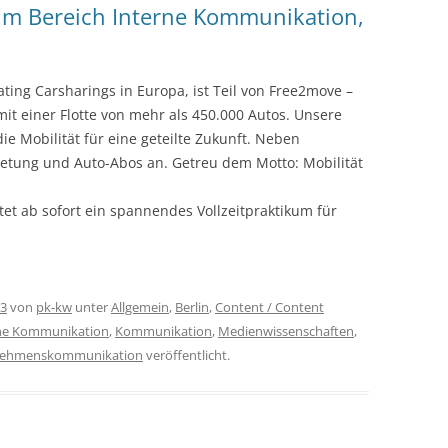
m Bereich Interne Kommunikation,
ting Carsharings in Europa, ist Teil von Free2move –
it einer Flotte von mehr als 450.000 Autos. Unsere
e Mobilität für eine geteilte Zukunft. Neben
ietung und Auto-Abos an. Getreu dem Motto: Mobilität
t ab sofort ein spannendes Vollzeitpraktikum für
23
von
pk-kw
unter
Allgemein
,
Berlin
,
Content / Content
ne Kommunikation
,
Kommunikation
,
Medienwissenschaften
,
nehmenskommunikation
veröffentlicht.