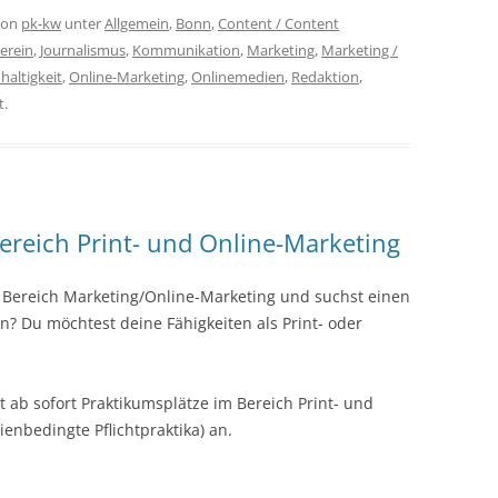
on
pk-kw
unter
Allgemein
,
Bonn
,
Content / Content
Verein
,
Journalismus
,
Kommunikation
,
Marketing
,
Marketing /
haltigkeit
,
Online-Marketing
,
Onlinemedien
,
Redaktion
,
t.
ereich Print- und Online-Marketing
 Bereich Marketing/Online-Marketing und suchst einen
nn? Du möchtest deine Fähigkeiten als Print- oder
t ab sofort Praktikumsplätze im Bereich Print- und
enbedingte Pflichtpraktika) an.