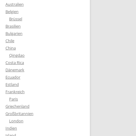
Australien
Belgien
Brüssel
Brasilien
Bulgarien
Chile
China
Qingdao
Costa Rica
Dänemark
Ecuador
Estland
Frankreich
Paris
Griechenland
Großbritannien
London
Indien
Irland