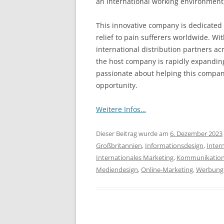
an international working environment, 
This innovative company is dedicated t
relief to pain sufferers worldwide. Wit
international distribution partners acr
the host company is rapidly expanding.
passionate about helping this company
opportunity.
Weitere Infos…
Dieser Beitrag wurde am
6. Dezember 2023
Großbritannien
,
Informationsdesign
,
Intern
Internationales Marketing
,
Kommunikatio
Mediendesign
,
Online-Marketing
,
Werbung