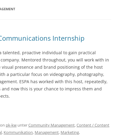
NAGEMENT
 Communications Internship
a talented, proactive individual to gain practical
d company. Mentored throughout, you will work with in
 visual presence and brand positioning of the host
ith a particular focus on videography, photography,
gement. ESPA has worked with this host, repeatedly,
s and now this is your chance to impress them and
ects.
on
pk-kw
unter
Community Management
,
Content / Content
l
,
Kommunikation
,
Management
,
Marketing
,