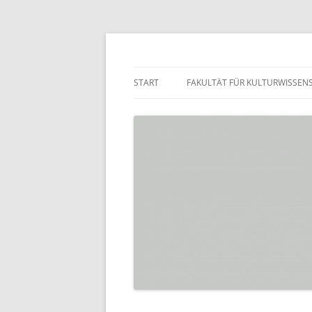
Zum
Inhalt
springen
Praktikumsbörse de
START
FAKULTÄT FÜR KULTURWISSEN