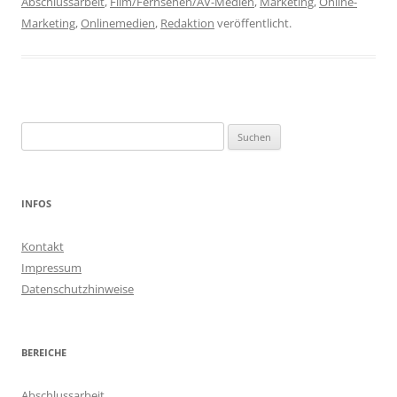
Abschlussarbeit
,
Film/Fernsehen/AV-Medien
,
Marketing
,
Online-
Marketing
,
Onlinemedien
,
Redaktion
veröffentlicht.
Suchen
nach:
INFOS
Kontakt
Impressum
Datenschutzhinweise
BEREICHE
Abschlussarbeit