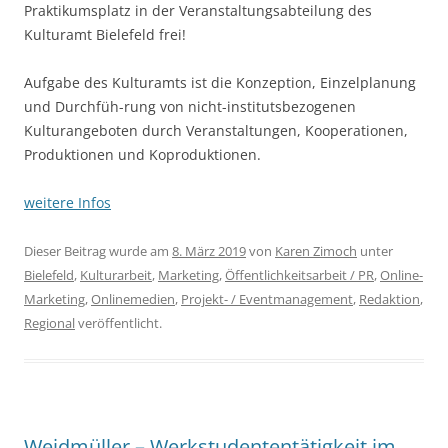
Praktikumsplatz in der Veranstaltungsabteilung des
Kulturamt Bielefeld frei!
Aufgabe des Kulturamts ist die Konzeption, Einzelplanung
und Durchfüh-rung von nicht-institutsbezogenen
Kulturangeboten durch Veranstaltungen, Kooperationen,
Produktionen und Koproduktionen.
weitere Infos
Dieser Beitrag wurde am
8. März 2019
von
Karen Zimoch
unter
Bielefeld
,
Kulturarbeit
,
Marketing
,
Öffentlichkeitsarbeit / PR
,
Online-
Marketing
,
Onlinemedien
,
Projekt- / Eventmanagement
,
Redaktion
,
Regional
veröffentlicht.
Weidmüller – Werkstudententätigkeit im