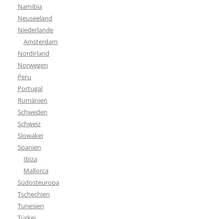
Namibia
Neuseeland
Niederlande
Amsterdam
Nordirland
Norwegen
Peru
Portugal
Rumänien
Schweden
Schweiz
Slowakei
Spanien
Ibiza
Mallorca
Südosteuropa
Tschechien
Tunesien
Türkei