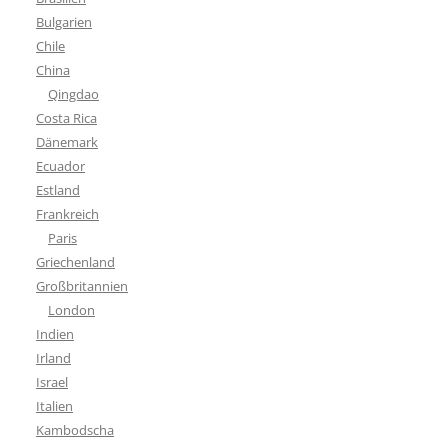
Bulgarien
Chile
China
Qingdao
Costa Rica
Dänemark
Ecuador
Estland
Frankreich
Paris
Griechenland
Großbritannien
London
Indien
Irland
Israel
Italien
Kambodscha