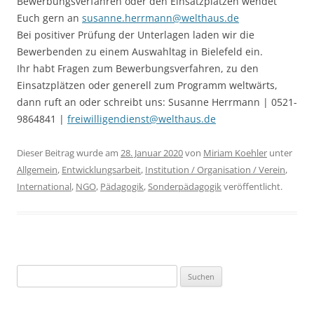
Bewerbungsverfahren oder den Einsatzplätzen wendet
Euch gern an
susanne.herrmann@welthaus.de
Bei positiver Prüfung der Unterlagen laden wir die
Bewerbenden zu einem Auswahltag in Bielefeld ein.
Ihr habt Fragen zum Bewerbungsverfahren, zu den
Einsatzplätzen oder generell zum Programm weltwärts,
dann ruft an oder schreibt uns: Susanne Herrmann | 0521-
9864841 |
freiwilligendienst@welthaus.de
Dieser Beitrag wurde am
28. Januar 2020
von
Miriam Koehler
unter
Allgemein
,
Entwicklungsarbeit
,
Institution / Organisation / Verein
,
International
,
NGO
,
Pädagogik
,
Sonderpädagogik
veröffentlicht.
Suchen
nach: