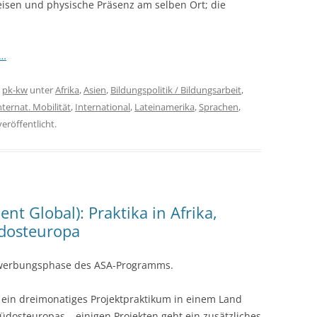
eisen und physische Präsenz am selben Ort; die
r…
n
pk-kw
unter
Afrika
,
Asien
,
Bildungspolitik / Bildungsarbeit
,
nternat. Mobilität
,
International
,
Lateinamerika
,
Sprachen
,
eröffentlicht.
 Global): Praktika in Afrika,
üdosteuropa
ewerbungsphase des ASA-Programms.
ein dreimonatiges Projektpraktikum in einem Land
Südosteuropas – einigen Projekten geht ein zusätzliches