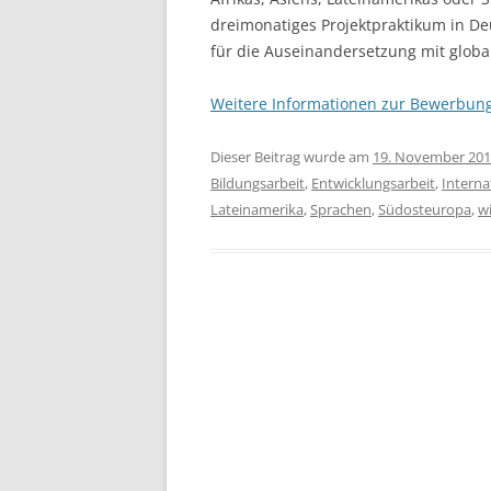
dreimonatiges Projektpraktikum in D
für die Auseinandersetzung mit glo
Weitere Informationen zur Bewerbun
Dieser Beitrag wurde am
19. November 20
Bildungsarbeit
,
Entwicklungsarbeit
,
Interna
Lateinamerika
,
Sprachen
,
Südosteuropa
,
w