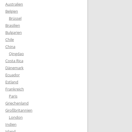
Australien
Belgien
Brüssel
Brasilien
Bulgarien
Chile
China
Qingdao
Costa Rica
Dänemark
Ecuador
Estland
Frankreich
Paris
Griechenland
Großbritannien
London
Indien
Irland