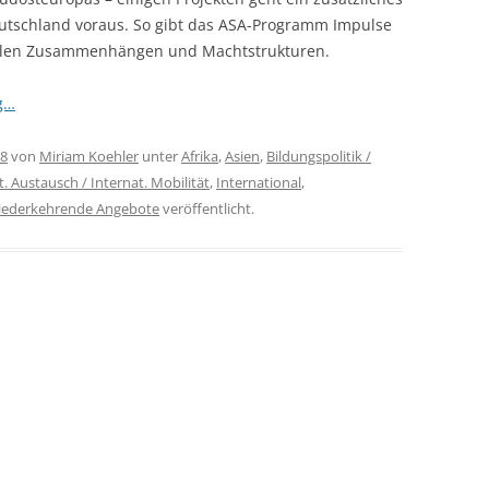
eutschland voraus. So gibt das ASA-Programm Impulse
balen Zusammenhängen und Machtstrukturen.
g…
18
von
Miriam Koehler
unter
Afrika
,
Asien
,
Bildungspolitik /
t. Austausch / Internat. Mobilität
,
International
,
iederkehrende Angebote
veröffentlicht.