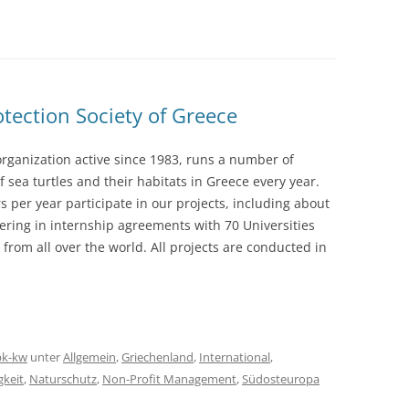
otection Society of Greece
rganization active since 1983, runs a number of
f sea turtles and their habitats in Greece every year.
 per year participate in our projects, including about
tering in internship agreements with 70 Universities
from all over the world. All projects are conducted in
pk-kw
unter
Allgemein
,
Griechenland
,
International
,
gkeit
,
Naturschutz
,
Non-Profit Management
,
Südosteuropa