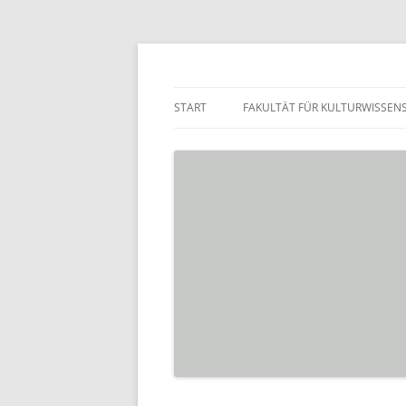
Zum
Inhalt
springen
Praktikumsbörse de
START
FAKULTÄT FÜR KULTURWISSEN