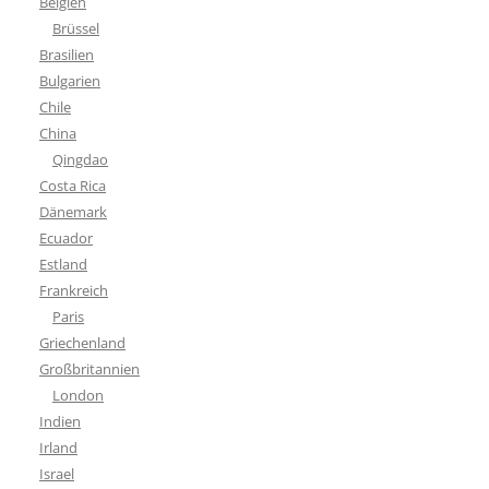
Belgien
Brüssel
Brasilien
Bulgarien
Chile
China
Qingdao
Costa Rica
Dänemark
Ecuador
Estland
Frankreich
Paris
Griechenland
Großbritannien
London
Indien
Irland
Israel