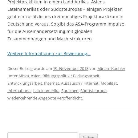
Projektpraktikum in einem Land Afrikas, Asiens,
Lateinamerikas oder Südosteuropas – einigen Projekten
geht ein zusätzliches dreimonatiges Projektpraktikum in
Deutschland voraus. So gibt das ASA-Programm Impulse
für die Auseinandersetzung mit globalen
Zusammenhängen und Machtstrukturen.
Weitere Informationen zur Bewerbung…
Dieser Beitrag wurde am
19. November 2018
von
Miriam Koehler
unter
Afrika
,
Asien
,
Bildungspolitik / Bildungsarbeit
,
Entwicklungsarbeit
,
Internat. Austausch / Internat. Mobilität
,
International
,
Lateinamerika
,
Sprachen
,
Südosteuropa
,
wiederkehrende Angebote
veröffentlicht.
Suchen