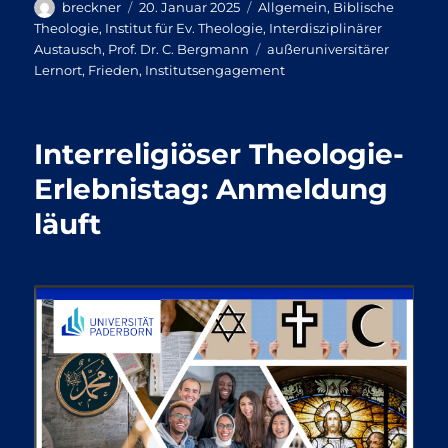
Autor
Veröffentlicht
Kategorien
breckner
20. Januar 2025
Allgemein
,
Biblische
am
Theologie
,
Institut für Ev. Theologie
,
Interdisziplinärer
Schlagwörter
Austausch
,
Prof. Dr. C. Bergmann
außeruniversitärer
Lernort
,
Frieden
,
Institutsengagement
Interreligiöser Theologie-
Erlebnistag: Anmeldung
läuft