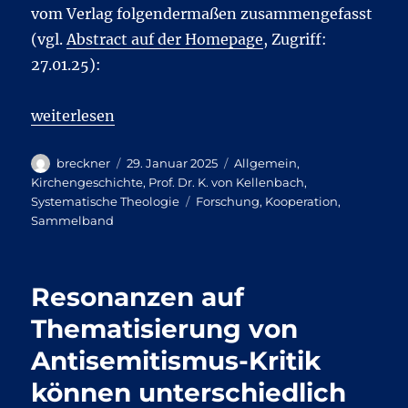
vom Verlag folgendermaßen zusammengefasst
(vgl.
Abstract auf der Homepage
, Zugriff:
27.01.25):
„Aktuelle Forschung zu klassischen theologischen
weiterlesen
Autor
Veröffentlicht
Kategorien
breckner
29. Januar 2025
Allgemein
,
am
Kirchengeschichte
,
Prof. Dr. K. von Kellenbach
,
Schlagwörter
Systematische Theologie
Forschung
,
Kooperation
,
Sammelband
Resonanzen auf
Thematisierung von
Antisemitismus-Kritik
können unterschiedlich