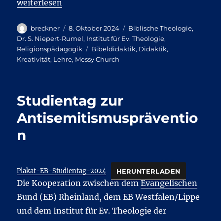
„Kreativer Start in die Vorlesungszeit“
weiterlesen
Autor
Veröffentlicht
Kategorien
breckner
8. Oktober 2024
Biblische Theologie
,
am
Dr. S. Niepert-Rumel
,
Institut für Ev. Theologie
,
Schlagwörter
Religionspädagogik
Bibeldidaktik
,
Didaktik
,
Kreativität
,
Lehre
,
Messy Church
Studientag zur
Antisemitismuspräventio
n
Plakat-EB-Studientag-2024
HERUNTERLADEN
Die Kooperation zwischen dem
Evangelischen
Bund
(EB) Rheinland, dem EB Westfalen/Lippe
und dem Institut für Ev. Theologie der