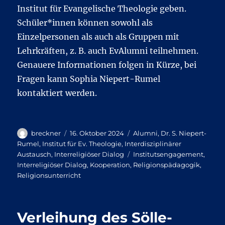
Institut für Evangelische Theologie geben.
Schüler*innen können sowohl als
Einzelpersonen als auch als Gruppen mit
Lehrkräften, z. B. auch EvAlumni teilnehmen.
Genauere Informationen folgen in Kürze, bei
Fragen kann Sophia Niepert-Rumel
kontaktiert werden.
Autor
Veröffentlicht
Kategorien
breckner
16. Oktober 2024
Alumni
,
Dr. S. Niepert-
am
Rumel
,
Institut für Ev. Theologie
,
Interdisziplinärer
Schlagwörter
Austausch
,
Interreligiöser Dialog
Institutsengagement
,
Interreligiöser Dialog
,
Kooperation
,
Religionspädagogik
,
Religionsunterricht
Verleihung des Sölle-