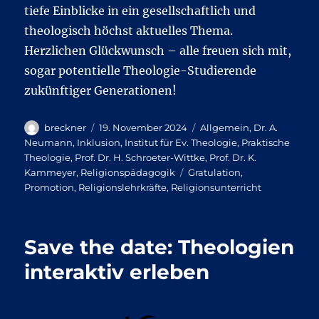
tiefe Einblicke in ein gesellschaftlich und
theologisch höchst aktuelles Thema.
Herzlichen Glückwunsch – alle freuen sich mit,
sogar potentielle Theologie-Studierende
zukünftiger Generationen!
Autor
Veröffentlicht
Kategorien
breckner
19. November 2024
Allgemein
,
Dr. A.
am
Neumann
,
Inklusion
,
Institut für Ev. Theologie
,
Praktische
Theologie
,
Prof. Dr. H. Schroeter-Wittke
,
Prof. Dr. K.
Schlagwörter
Kammeyer
,
Religionspädagogik
Gratulation
,
Promotion
,
Religionslehrkräfte
,
Religionsunterricht
Save the date: Theologien
interaktiv erleben