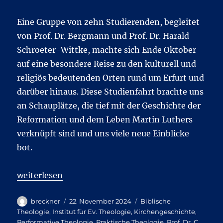
Eine Gruppe von zehn Studierenden, begleitet
von Prof. Dr. Bergmann und Prof. Dr. Harald
Schroeter-Wittke, machte sich Ende Oktober
auf eine besondere Reise zu den kulturell und
religiös bedeutenden Orten rund um Erfurt und
darüber hinaus. Diese Studienfahrt brachte uns
an Schauplätze, die tief mit der Geschichte der
Reformation und dem Leben Martin Luthers
verknüpft sind und uns viele neue Einblicke
bot.
„Erfurt als religionspädagogischer Lernort: Eine un
weiterlesen
Autor
Veröffentlicht
Kategorien
breckner
22. November 2024
Biblische
am
Theologie
,
Institut für Ev. Theologie
,
Kirchengeschichte
,
Performative Theologie
,
Praktische Theologie
,
Prof. Dr. C.