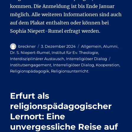
kommen. Die Anmeldung ist bis Ende Januar
möglich. Alle weiteren Informationen sind auch
auf dem Plakat enthalten oder können bei
Sophia Niepert-Rumel erfragt werden.
Autor
Veröffentlicht
Kategorien
breckner
3. Dezember 2024
Allgemein
,
Alumni
,
am
Dr. S. Niepert-Rumel
,
Institut für Ev. Theologie
,
Schlagwör
Interdisziplinärer Austausch
,
Interreligiöser Dialog
Institutsengagement
,
Interreligiöser Dialog
,
Kooperation
,
Religionspädagogik
,
Religionsunterricht
Erfurt als
religionspädagogischer
Lernort: Eine
unvergessliche Reise auf