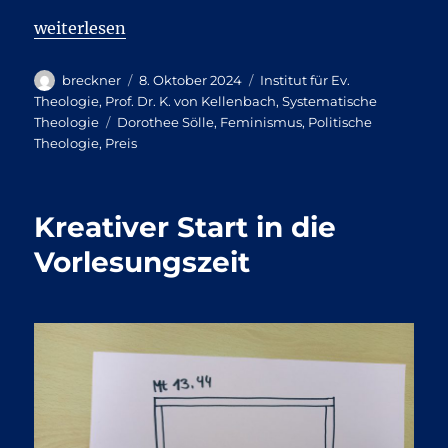
„Verleihung des Sölle-Preis 2024 an Katharina von
weiterlesen
Autor
Veröffentlicht
Kategorien
breckner
8. Oktober 2024
Institut für Ev.
am
Theologie
,
Prof. Dr. K. von Kellenbach
,
Systematische
Schlagwörter
Theologie
Dorothee Sölle
,
Feminismus
,
Politische
Theologie
,
Preis
Kreativer Start in die
Vorlesungszeit