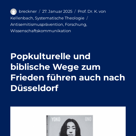
Autor
Veröffentlicht
Kategorien
breckner
27. Januar 2025
Prof. Dr. K. von
am
Schlagwörter
Kellenbach
,
Systematische Theologie
Antisemitismusprävention
,
Forschung
,
Wissenschaftskommunikation
Popkulturelle und
biblische Wege zum
Frieden führen auch nach
Düsseldorf