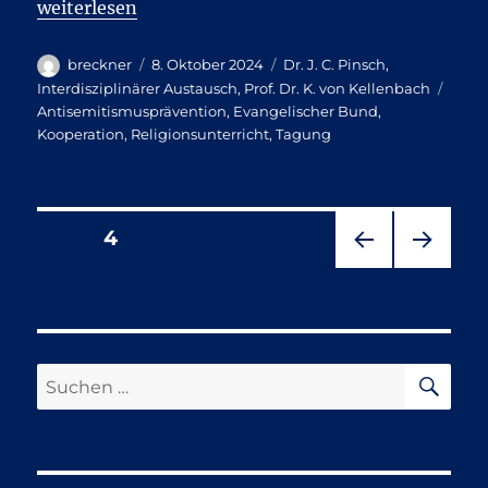
„Studientag zur Antisemitismusprävention“
weiterlesen
Autor
Veröffentlicht
Kategorien
breckner
8. Oktober 2024
Dr. J. C. Pinsch
,
am
Schl
Interdisziplinärer Austausch
,
Prof. Dr. K. von Kellenbach
Antisemitismusprävention
,
Evangelischer Bund
,
Kooperation
,
Religionsunterricht
,
Tagung
Seitennummerierung
SEITE
4
VOR
NÄC
der
HERI
HSTE
GE
SEIT
Beiträge
SEIT
E
E
SU
Suchen
nach: