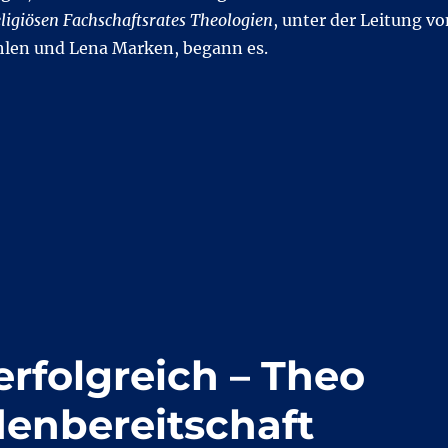
eligiösen Fachschaftsrates Theologien
, unter der Leitung vo
len und Lena Marken, begann es.
das Fachschaftsblockseminar“
rfolgreich – Theo
denbereitschaft