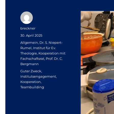
Autor
breckner
Veröffentlicht
30. April 2025
am
Kategorien
Allgemein
,
Dr. S. Niepert-
Rumel
,
Institut für Ev.
Theologie
,
Kooperation mit
Fachschaftsrat
,
Prof. Dr. C.
Bergmann
Schlagwörter
Guter Zweck
,
Institutsengagement
,
Kooperation
,
Teambuilding