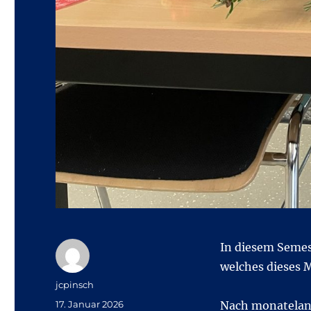
In diesem Semes
welches dieses 
Autor
jcpinsch
Veröffentlicht
17. Januar 2026
Nach monatelang