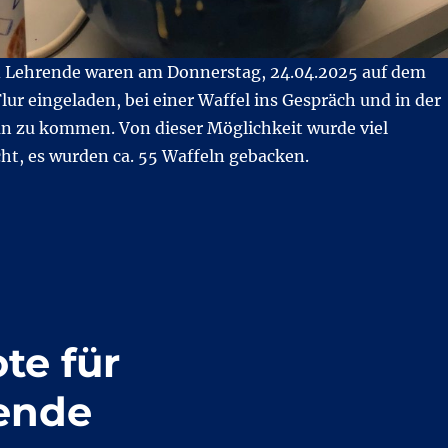
 Lehrende waren am Donnerstag, 24.04.2025 auf dem
r eingeladen, bei einer Waffel ins Gespräch und in der
an zu kommen. Von dieser Möglichkeit wurde viel
t, es wurden ca. 55 Waffeln gebacken.
t erfolgreich – Theo waffelt mit Spendenbereitschaft“
te für
rende