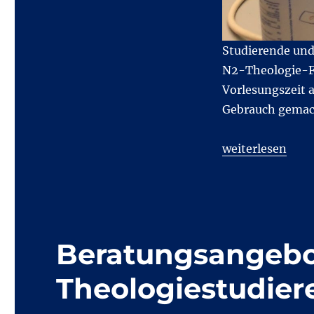
Studierende und
N2-Theologie-Flu
Vorlesungszeit 
Gebrauch gemach
„Semesterauftak
weiterlesen
Beratungsangebo
Theologiestudie