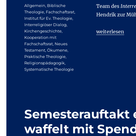
am
Kategorien
Allgemein
,
Biblische
Team des
Interr
Theologie
,
Fachschaftsrat
,
Hendrik zur Müh
Institut für Ev. Theologie
,
Interreligiöser Dialog
,
„Rückblick auf 
Kirchengeschichte
,
weiterlesen
Kooperation mit
Fachschaftsrat
,
Neues
Testament
,
Ökumene
,
Praktische Theologie
,
Religionspädagogik
,
Systematische Theologie
Semesterauftakt e
waffelt mit Spen