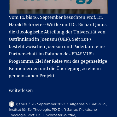
Vom 12. bis 16. September besuchten Prof. Dr.
Harald Schroeter-Wittke und Dr. Richard Janus
die theologische Abteilung der Universität von
Ostfinnland in Joensuu (UEF). Seit 2019
besteht zwischen Joensuu und Paderborn eine
Partnerschaft im Rahmen des ERASMUS+-
Programms. Ziel der Reise war das gegenseitige
Kennenlernen und die Überlegung zu einem
gemeinsamen Projekt.
„Finnland ohne Elche – ein Besuch an unserer Part
weiterlesen
Autor
Veröffentlicht
Kategorien
rjanus
26. September 2022
Allgemein
,
ERASMUS
,
am
Institut für Ev. Theologie
,
PD Dr. R. Janus
,
Praktische
Theologie
,
Prof. Dr. H. Schroeter-Wittke
,