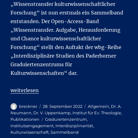
„Wissenstransfer kulturwissenschaftlicher
Forschung“ ist nun erstmals ein Sammelband
entstanden. Der Open-Access-Band
„Wissenstransfer. Aufgabe, Herausforderung
und Chance kulturwissenschaftlicher
Forschung“ stellt den Auftakt der wbg-Reihe
„Interdisziplinäre Studien des Paderborner
Graduiertenzentrums für
Kulturwissenschaften“ dar.
„Open-Access-Sammelband zu Wissenstransfer he
weiterlesen
Autor
Veröffentlicht
Kategorien
breckner
28. September 2022
Allgemein
,
Dr. A.
am
Neumann
,
Dr. V. Uppenkamp
,
Institut für Ev. Theologie
,
Schlagwörter
Publikationen
Graduiertenzentrum
,
Institutsengagement
,
Interdisziplinarität
,
Kulturwissenschaft
,
Sammelband