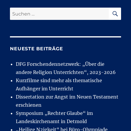
SU
Suchen
nach:
NEUESTE BEITRÄGE
DFG Forschendennetzwerk: „Über die
andere Religion Unterrichten“, 2023-2026
Kurzfilme sind mehr als thematische
Aufhänger im Unterricht
Dissertation zur Angst im Neuen Testament
erschienen
Symposium „Rechter Glaube“ im
Landeskirchenamt in Detmold
„Heilige N2igkeit“ bei Büro-Olympiade