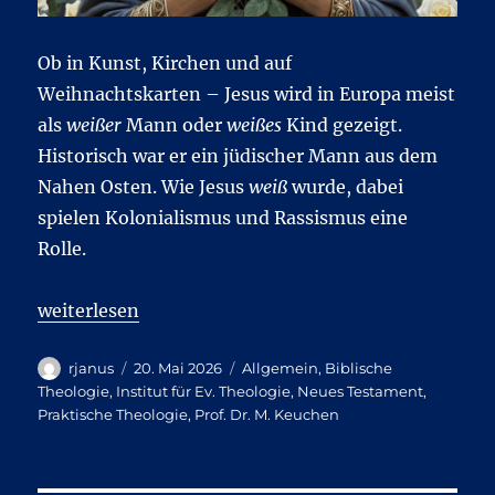
Ob in Kunst, Kirchen und auf
Weihnachtskarten – Jesus wird in Europa meist
als
weißer
Mann oder
weißes
Kind gezeigt.
Historisch war er ein jüdischer Mann aus dem
Nahen Osten. Wie Jesus
weiß
wurde, dabei
spielen Kolonialismus und Rassismus eine
Rolle.
„Blond und blauäugig. Podcast mit Marion Keuchen
weiterlesen
Autor
Veröffentlicht
Kategorien
rjanus
20. Mai 2026
Allgemein
,
Biblische
am
Theologie
,
Institut für Ev. Theologie
,
Neues Testament
,
Praktische Theologie
,
Prof. Dr. M. Keuchen