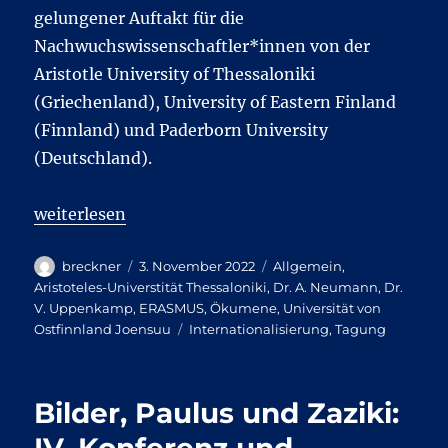
gelungener Auftakt für die
Nachwuchswissenschaftler*innen von der
Aristotle University of Thessaloniki
(Griechenland), University of Eastern Finland
(Finnland) und Paderborn University
(Deutschland).
„No Communication Gaps Concerning Research on 
weiterlesen
Autor
Veröffentlicht
Kategorien
breckner
3. November 2022
Allgemein
,
am
Aristoteles-Universtität Thessaloniki
,
Dr. A. Neumann
,
Dr.
V. Uppenkamp
,
ERASMUS
,
Ökumene
,
Universität von
Schlagwörter
Ostfinnland Joensuu
Internationalisierung
,
Tagung
Bilder, Paulus und Zaziki:
IV. Konferenz und