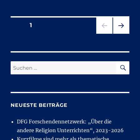
Seitennummerierung
SEITE
1
NÄC
der
HSTE
SEIT
Beiträge
E
SU
Suchen
nach:
NEUESTE BEITRÄGE
DFG Forschendennetzwerk: „Über die
andere Religion Unterrichten“, 2023-2026
Kurzfilme sind mehr als thematische