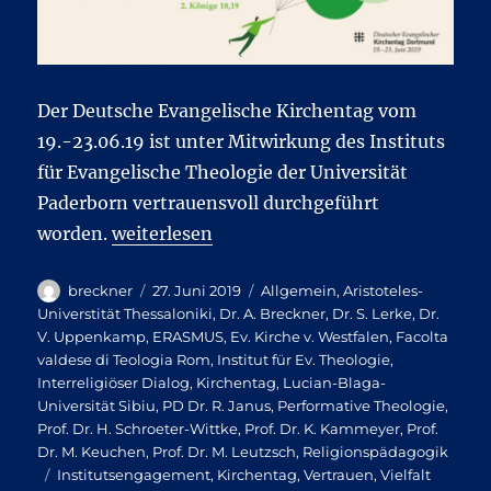
Der Deutsche Evangelische Kirchentag vom
19.-23.06.19 ist unter Mitwirkung des Instituts
für Evangelische Theologie der Universität
Paderborn vertrauensvoll durchgeführt
„„Was für ein Vertrauen“ – Kirchentag wir
worden.
weiterlesen
Autor
Veröffentlicht
Kategorien
breckner
27. Juni 2019
Allgemein
,
Aristoteles-
am
Universtität Thessaloniki
,
Dr. A. Breckner
,
Dr. S. Lerke
,
Dr.
V. Uppenkamp
,
ERASMUS
,
Ev. Kirche v. Westfalen
,
Facolta
valdese di Teologia Rom
,
Institut für Ev. Theologie
,
Interreligiöser Dialog
,
Kirchentag
,
Lucian-Blaga-
Universität Sibiu
,
PD Dr. R. Janus
,
Performative Theologie
,
Prof. Dr. H. Schroeter-Wittke
,
Prof. Dr. K. Kammeyer
,
Prof.
Dr. M. Keuchen
,
Prof. Dr. M. Leutzsch
,
Religionspädagogik
Schlagwörter
Institutsengagement
,
Kirchentag
,
Vertrauen
,
Vielfalt