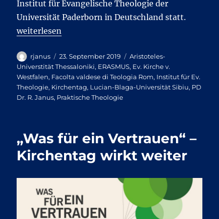
Institut für Evangelische Theologie der
Universität Paderborn in Deutschland statt.
„III. International Summer School: Formation of Fa
weiterlesen
Autor
Veröffentlicht
Kategorien
rjanus
23. September 2019
Aristoteles-
am
Universtität Thessaloniki
,
ERASMUS
,
Ev. Kirche v.
Westfalen
,
Facolta valdese di Teologia Rom
,
Institut für Ev.
Theologie
,
Kirchentag
,
Lucian-Blaga-Universität Sibiu
,
PD
Dr. R. Janus
,
Praktische Theologie
„Was für ein Vertrauen“ –
Kirchentag wirkt weiter