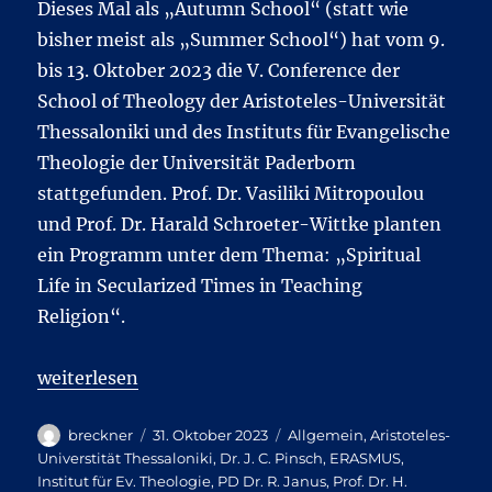
Dieses Mal als „Autumn School“ (statt wie
bisher meist als „Summer School“) hat vom 9.
bis 13. Oktober 2023 die V. Conference der
School of Theology der Aristoteles-Universität
Thessaloniki und des Instituts für Evangelische
Theologie der Universität Paderborn
stattgefunden. Prof. Dr. Vasiliki Mitropoulou
und Prof. Dr. Harald Schroeter-Wittke planten
ein Programm unter dem Thema: „Spiritual
Life in Secularized Times in Teaching
Religion“.
„Thessaloniki 5.0: Eine weitere bereichernde deut
weiterlesen
Autor
Veröffentlicht
Kategorien
breckner
31. Oktober 2023
Allgemein
,
Aristoteles-
am
Universtität Thessaloniki
,
Dr. J. C. Pinsch
,
ERASMUS
,
Institut für Ev. Theologie
,
PD Dr. R. Janus
,
Prof. Dr. H.