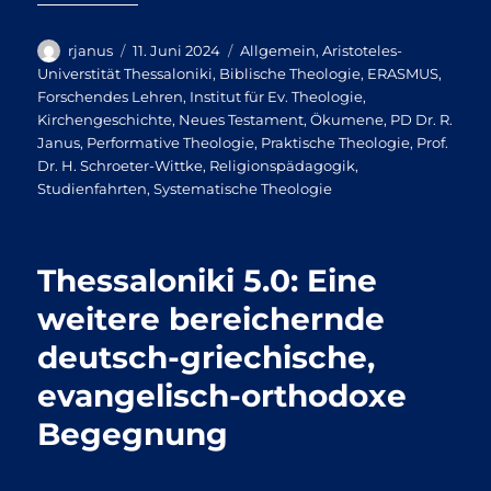
Autor
Veröffentlicht
Kategorien
rjanus
11. Juni 2024
Allgemein
,
Aristoteles-
am
Universtität Thessaloniki
,
Biblische Theologie
,
ERASMUS
,
Forschendes Lehren
,
Institut für Ev. Theologie
,
Kirchengeschichte
,
Neues Testament
,
Ökumene
,
PD Dr. R.
Janus
,
Performative Theologie
,
Praktische Theologie
,
Prof.
Dr. H. Schroeter-Wittke
,
Religionspädagogik
,
Studienfahrten
,
Systematische Theologie
Thessaloniki 5.0: Eine
weitere bereichernde
deutsch-griechische,
evangelisch-orthodoxe
Begegnung