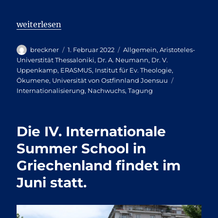
„SAVE THE DATE – International Conference“
weiterlesen
Autor
Veröffentlicht
Kategorien
breckner
1. Februar 2022
Allgemein
,
Aristoteles-
am
Universtität Thessaloniki
,
Dr. A. Neumann
,
Dr. V.
Uppenkamp
,
ERASMUS
,
Institut für Ev. Theologie
,
Schlagwörte
Ökumene
,
Universität von Ostfinnland Joensuu
Internationalisierung
,
Nachwuchs
,
Tagung
Die IV. Internationale
Summer School in
Griechenland findet im
Juni statt.