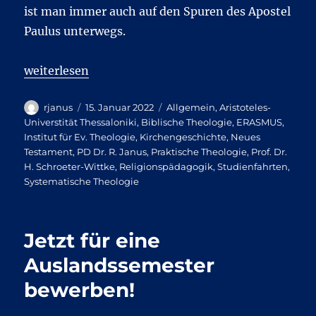
ist man immer auch auf den Spuren des Apostel
Paulus unterwegs.
„Die IV. Internationale Summer School in Griechenla
weiterlesen
Autor
Veröffentlicht
Kategorien
rjanus
15. Januar 2022
Allgemein
,
Aristoteles-
am
Universtität Thessaloniki
,
Biblische Theologie
,
ERASMUS
,
Institut für Ev. Theologie
,
Kirchengeschichte
,
Neues
Testament
,
PD Dr. R. Janus
,
Praktische Theologie
,
Prof. Dr.
H. Schroeter-Wittke
,
Religionspädagogik
,
Studienfahrten
,
Systematische Theologie
Jetzt für eine
Auslandssemester
bewerben!