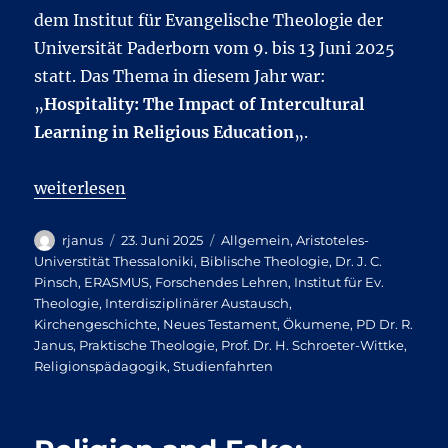
dem Institut für Evangelische Theologie der
Universität Paderborn vom 9. bis 13 Juni 2025
statt. Das Thema in diesem Jahr war:
„
Hospitality: The Impact of Intercultural
Learning in Religious Education
„.
„7th International Summer School in Thessaloniki“
weiterlesen
Autor
Veröffentlicht
Kategorien
rjanus
23. Juni 2025
Allgemein
,
Aristoteles-
am
Universtität Thessaloniki
,
Biblische Theologie
,
Dr. J. C.
Pinsch
,
ERASMUS
,
Forschendes Lehren
,
Institut für Ev.
Theologie
,
Interdisziplinärer Austausch
,
Kirchengeschichte
,
Neues Testament
,
Ökumene
,
PD Dr. R.
Janus
,
Praktische Theologie
,
Prof. Dr. H. Schroeter-Wittke
,
Religionspädagogik
,
Studienfahrten