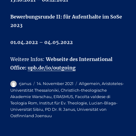
Bewerbungsrunde II:
für Aufenthalte im SoSe
2023
01.04.2022 – 04.05.2022
Weitere Infos:
Webseite des International
Office:
upb.de/io/outgoing
Autor
Veröffentlicht
Kategorien
rjanus
14. November 2021
Allgemein
,
Aristoteles-
am
Universtität Thessaloniki
,
Christlich-theologische
Akademie Warschau
,
ERASMUS
,
Facolta valdese di
Teologia Rom
,
Institut für Ev. Theologie
,
Lucian-Blaga-
Universität Sibiu
,
PD Dr. R. Janus
,
Universität von
Ostfinnland Joensuu