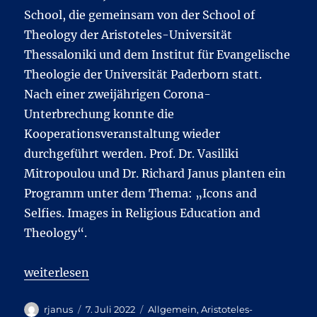
School, die gemeinsam von der School of
Theology der Aristoteles-Universität
Thessaloniki und dem Institut für Evangelische
Theologie der Universität Paderborn statt.
Nach einer zweijährigen Corona-
Unterbrechung konnte die
Kooperationsveranstaltung wieder
durchgeführt werden. Prof. Dr. Vasiliki
Mitropoulou und Dr. Richard Janus planten ein
Programm unter dem Thema: „Icons and
Selfies. Images in Religious Education and
Theology“.
„Bilder, Paulus und Zaziki: IV. Konferenz und Summ
weiterlesen
Autor
Veröffentlicht
Kategorien
rjanus
7. Juli 2022
Allgemein
,
Aristoteles-