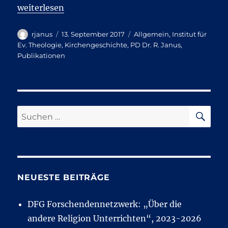
„Band zum Kirchenkreis-Jubiläum erschienen“
weiterlesen
Autor
Veröffentlicht
Kategorien
rjanus
13. September 2017
Allgemein
,
Institut für
am
Ev. Theologie
,
Kirchengeschichte
,
PD Dr. R. Janus
,
Publikationen
SU
Suchen
nach:
NEUESTE BEITRÄGE
DFG Forschendennetzwerk: „Über die
andere Religion Unterrichten“, 2023-2026