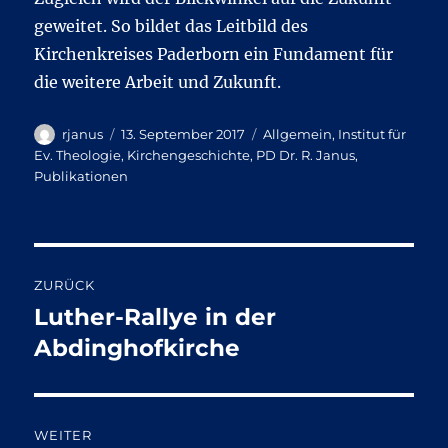
geweitet. So bildet das Leitbild des
Kirchenkreises Paderborn ein Fundament für
die weitere Arbeit und Zukunft.
Autor
Veröffentlicht
Kategorien
rjanus
13. September 2017
Allgemein
,
Institut für
am
Ev. Theologie
,
Kirchengeschichte
,
PD Dr. R. Janus
,
Publikationen
Beitragsnavigation
ZURÜCK
Luther-Rallye in der
Vorheriger
Beitrag:
Abdinghofkirche
WEITER