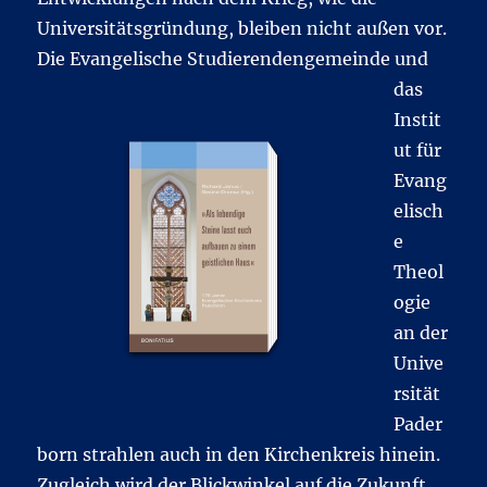
Universitätsgründung, bleiben nicht außen vor.
Die Evangelische Stu
dierendengemeinde und
das
Instit
ut für
Evang
elisch
e
Theol
ogie
an der
Unive
rsität
Pader
born strahlen auch in den Kirchenkreis hinein.
Zugleich wird der Blickwinkel auf die Zukunft