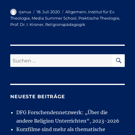
Autor
Veröffentlicht
Kategorien
rjanus
18. Juli 2020
Allgemein
,
Institut für Ev.
am
Theologie
,
Media Summer School
,
Praktische Theologie
,
Prof. Dr. I. Kirsner
,
Religionspädagogik
SU
Suchen
nach:
NEUESTE BEITRÄGE
DFG Forschendennetzwerk: „Über die
andere Religion Unterrichten“, 2023-2026
Kurzfilme sind mehr als thematische