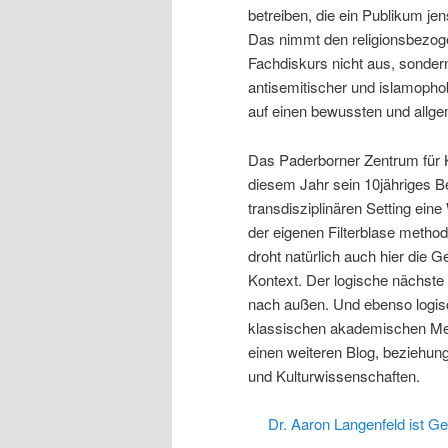
betreiben, die ein Publikum j
Das nimmt den religionsbezoge
Fachdiskurs nicht aus, sonder
antisemitischer und islamophob
auf einen bewussten und allg
Das Paderborner Zentrum für K
diesem Jahr sein 10jähriges Be
transdisziplinären Setting ein
der eigenen Filterblase metho
droht natürlich auch hier die G
Kontext. Der logische nächste 
nach außen. Und ebenso logisc
klassischen akademischen Medi
einen weiteren Blog, beziehun
und Kulturwissenschaften.
Dr. Aaron Langenfeld ist G