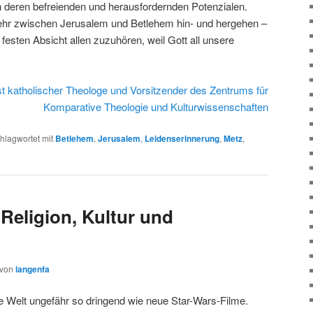
 deren befreienden und herausfordernden Potenzialen.
h mehr zwischen Jerusalem und Betlehem hin- und hergehen –
er festen Absicht allen zuzuhören, weil Gott all unsere
ist katholischer Theologe und Vorsitzender des Zentrums für
Komparative Theologie und Kulturwissenschaften
hlagwortet mit
Betlehem
,
Jerusalem
,
Leidenserinnerung
,
Metz
,
Religion, Kultur und
von
langenfa
ie Welt ungefähr so dringend wie neue Star-Wars-Filme.