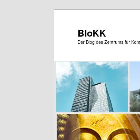
Zum
Zum
primären
sekundären
Inhalt
Inhalt
BloKK
springen
springen
Der Blog des Zentrums für Kom