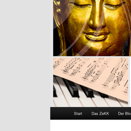
Hauptmenü
Start
Das ZeKK
Der Bl