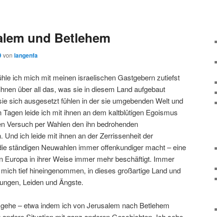
E
alem und Betlehem
9
von
langenfa
fühle ich mich mit meinen israelischen Gastgebern zutiefst
ihnen über all das, was sie in diesem Land aufgebaut
sie sich ausgesetzt fühlen in der sie umgebenden Welt und
n Tagen leide ich mit ihnen an dem kaltblütigen Egoismus
en Versuch per Wahlen den ihn bedrohenden
 Und ich leide mit ihnen an der Zerrissenheit der
e die ständigen Neuwahlen immer offenkundiger macht – eine
 in Europa in ihrer Weise immer mehr beschäftigt. Immer
ch mich tief hineingenommen, in dieses großartige Land und
rungen, Leiden und Ängste.
 gehe – etwa indem ich von Jerusalem nach Betlehem
g andere Situation mit ganz anderen Geschichten. Ich sehe