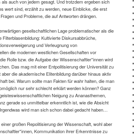
es als auch von jedem gesagt. Und trotzdem ergeben sich
 wert sind, erzählt zu werden, neue Einblicke, die erst
Fragen und Probleme, die auf Antworten drängen.
nwärtigen gesellschaftlichen Lage problematischer als die
 Filterblasenbildung: Kultivierte Diskursabbrüche,
onsverweigerung und Verleugnung von
tellen die modernen westlichen Gesellschaften vor
r die Rolle bzw. die Aufgabe der Wissenschaftler*innen wird
hen. Das mag mit einer Entpolitisierung der Universität zu
t aber die akademische Elitenbildung darüber hinaus aktiv
chaft bei. Warum sollte man Fakten für wahr halten, die man
womöglich nur sehr schlecht erklärt werden können? Ganz
r geisteswissenschaftlichen Neigung zu Ananasthemen,
z gerade so unmittelbar erkenntlich ist, wie die Absicht
 Irgendwas wird man sich schon dabei gedacht haben…
n einer großen Repolitisierung der Wissenschaft, wohl aber
enschaftler*innen, Kommunikation ihrer Erkenntnisse zu