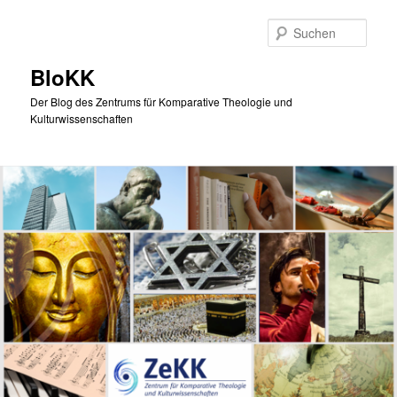
Zum
Zum
primären
sekundären
Such
Inhalt
Inhalt
springen
springen
BloKK
Der Blog des Zentrums für Komparative Theologie und
Kulturwissenschaften