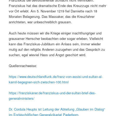
Franziskus die bevorstehende Schlacht nicht verhindern.
Franziskus hat das dramatische Ende des Kreuzzugs nicht mehr
vor Ort erlebt. Am 5. November 1219 fiel Damiette nach 18
Monaten Belagerung. Das Massaker, das die Kreuzfahrer
anrichteten, war unbeschreiblich grausam.
Auch heute müssen wir die Kriege einiger machthungriger und
grausamer Herrscher beobachten oder sogar erleben. Vielleicht
kann das Franziskus-Jubiläum ein Anlass sein, immer wieder
mutig auf den religiös Anderen zuzugehen und das Gespräch zu
suchen, egal wieviel Hass und Angst geschürt wird.
Quellennachweise:
https://www.deutschlandfunk.de/franz-von-assisi-und-sultan-al-
kamil-begegnen-sich-zwischen-100.html
https://franziskaner.de/franziskus-und-der-sultan-brief-des-
generalministers/
Dr. Cordula Heupts ist Leitung der Abteilung „Glauben im Dialog“
im Erzbischöflichen Generalvikariat Paderborn.