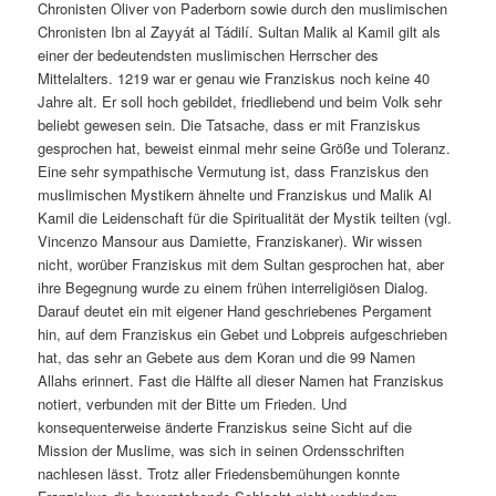
Chronisten Oliver von Paderborn sowie durch den muslimischen
Chronisten Ibn al Zayyát al Tádilí. Sultan Malik al Kamil gilt als
einer der bedeutendsten muslimischen Herrscher des
Mittelalters. 1219 war er genau wie Franziskus noch keine 40
Jahre alt. Er soll hoch gebildet, friedliebend und beim Volk sehr
beliebt gewesen sein. Die Tatsache, dass er mit Franziskus
gesprochen hat, beweist einmal mehr seine Größe und Toleranz.
Eine sehr sympathische Vermutung ist, dass Franziskus den
muslimischen Mystikern ähnelte und Franziskus und Malik Al
Kamil die Leidenschaft für die Spiritualität der Mystik teilten (vgl.
Vincenzo Mansour aus Damiette, Franziskaner). Wir wissen
nicht, worüber Franziskus mit dem Sultan gesprochen hat, aber
ihre Begegnung wurde zu einem frühen interreligiösen Dialog.
Darauf deutet ein mit eigener Hand geschriebenes Pergament
hin, auf dem Franziskus ein Gebet und Lobpreis aufgeschrieben
hat, das sehr an Gebete aus dem Koran und die 99 Namen
Allahs erinnert. Fast die Hälfte all dieser Namen hat Franziskus
notiert, verbunden mit der Bitte um Frieden. Und
konsequenterweise änderte Franziskus seine Sicht auf die
Mission der Muslime, was sich in seinen Ordensschriften
nachlesen lässt. Trotz aller Friedensbemühungen konnte