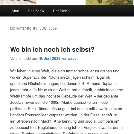
Hauptmenü
Start
Das ZeKK
Der BloKK
MONATSARCHIV:
JUNI 2026
Wo bin ich noch ich selbst?
Veröffentlicht am
19. Juni 2026
von
savci
Wir leben in einer Welt, die sich immer schneller zu drehen und
wo ein Superlativ den Nächsten zu jagen scheint. Egal ob
sportliche Höchstleistungen, bei denen z.B. Armand Duplantis
jedes Jahr aufs Neue einen Weltrekord aufstellt, architektonische
Wettkämpfe um das höchste Gebäude der Welt – der geplante
Jeddah Tower soll die 1000m Marke überschreiten – oder
politische Selbstüberschätzungen, bei denen mittlerweile ganzen
Ländern Preisschilder verpasst werden, in der Gesellschaft ist
ein Streben nach Macht, Anerkennung und ‚social Comparison‘
zu beobachten. Begleiterscheinung ist ein Vergleichswahn, der in
einem Streben nach digitalem Perfektionismus und einer