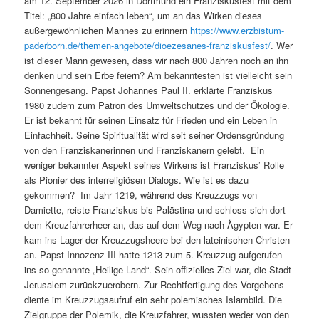
am 12. September 2026 in Dortmund ein Franziskusfest mit dem
Titel: „800 Jahre einfach leben“, um an das Wirken dieses
außergewöhnlichen Mannes zu erinnern
https://www.erzbistum-
paderborn.de/themen-angebote/dioezesanes-franziskusfest/
. Wer
ist dieser Mann gewesen, dass wir nach 800 Jahren noch an ihn
denken und sein Erbe feiern? Am bekanntesten ist vielleicht sein
Sonnengesang. Papst Johannes Paul II. erklärte Franziskus
1980 zudem zum Patron des Umweltschutzes und der Ökologie.
Er ist bekannt für seinen Einsatz für Frieden und ein Leben in
Einfachheit. Seine Spiritualität wird seit seiner Ordensgründung
von den Franziskanerinnen und Franziskanern gelebt. Ein
weniger bekannter Aspekt seines Wirkens ist Franziskus’ Rolle
als Pionier des interreligiösen Dialogs. Wie ist es dazu
gekommen? Im Jahr 1219, während des Kreuzzugs von
Damiette, reiste Franziskus bis Palästina und schloss sich dort
dem Kreuzfahrerheer an, das auf dem Weg nach Ägypten war. Er
kam ins Lager der Kreuzzugsheere bei den lateinischen Christen
an. Papst Innozenz III hatte 1213 zum 5. Kreuzzug aufgerufen
ins so genannte „Heilige Land“. Sein offizielles Ziel war, die Stadt
Jerusalem zurückzuerobern. Zur Rechtfertigung des Vorgehens
diente im Kreuzzugsaufruf ein sehr polemisches Islambild. Die
Zielgruppe der Polemik, die Kreuzfahrer, wussten weder von den