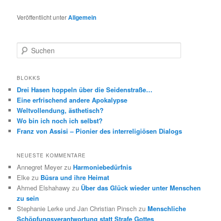
Veröffentlicht unter
Allgemein
S
u
c
h
BLOKKS
e
Drei Hasen hoppeln über die Seidenstraße…
n
Eine erfrischend andere Apokalypse
Weltvollendung, ästhetisch?
Wo bin ich noch ich selbst?
Franz von Assisi – Pionier des interreligiösen Dialogs
NEUESTE KOMMENTARE
Annegret Meyer
zu
Harmoniebedürfnis
Elke
zu
Büsra und ihre Heimat
Ahmed Elshahawy
zu
Über das Glück wieder unter Menschen
zu sein
Stephanie Lerke und Jan Christian Pinsch
zu
Menschliche
Schöpfungsverantwortung statt Strafe Gottes