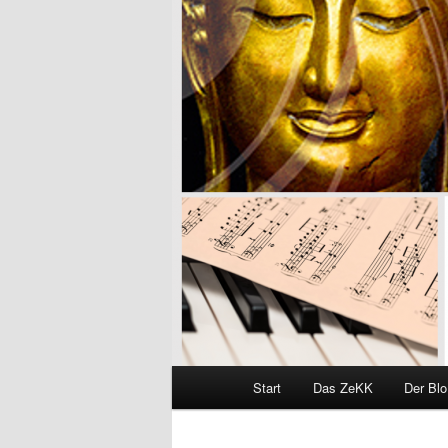
Hauptmenü
Start
Das ZeKK
Der Bl