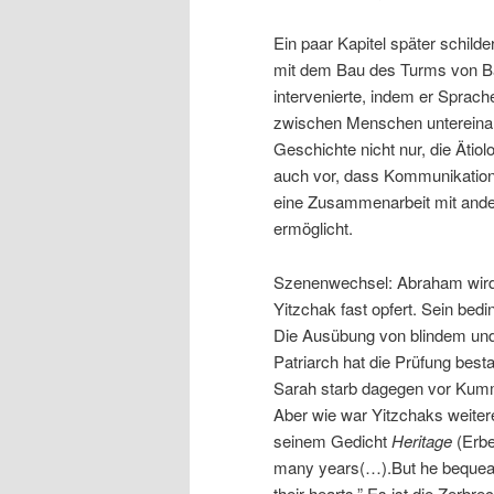
Ein paar Kapitel später schilde
mit dem Bau des Turms von Bab
intervenierte, indem er Sprac
zwischen Menschen untereinan
Geschichte nicht nur, die Ätio
auch vor, dass Kommunikation 
eine Zusammenarbeit mit and
ermöglicht.
Szenenwechsel: Abraham wird i
Yitzchak fast opfert. Sein bed
Die Ausübung von blindem und 
Patriarch hat die Prüfung best
Sarah starb dagegen vor Kummer
Aber wie war Yitzchaks weitere
seinem Gedicht
Heritage
(Erb
many years(…).But he bequeathe
their hearts.” Es ist die Zerbr