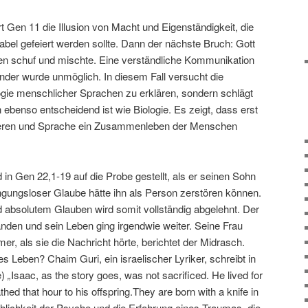
rt Gen 11 die Illusion von Macht und Eigenständigkeit, die
el gefeiert werden sollte. Dann der nächste Bruch: Gott
hen schuf und mischte. Eine verständliche Kommunikation
der wurde unmöglich. In diesem Fall versucht die
logie menschlicher Sprachen zu erklären, sondern schlägt
ebenso entscheidend ist wie Biologie. Es zeigt, dass erst
eren und Sprache ein Zusammenleben der Menschen
n Gen 22,1-19 auf die Probe gestellt, als er seinen Sohn
ingungsloser Glaube hätte ihn als Person zerstören können.
absolutem Glauben wird somit vollständig abgelehnt. Der
anden und sein Leben ging irgendwie weiter. Seine Frau
, als sie die Nachricht hörte, berichtet der Midrasch.
s Leben? Chaim Guri, ein israelischer Lyriker, schreibt in
e)
„
Isaac, as the story goes, was not sacrificed. He lived for
d that hour to his offspring.They are born with a knife in
echlichkeit der Psyche und die Erfahrung eines Traumas, die