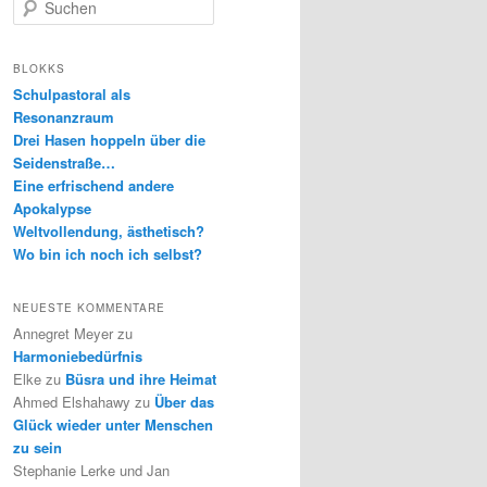
S
u
c
h
BLOKKS
e
Schulpastoral als
n
Resonanzraum
Drei Hasen hoppeln über die
Seidenstraße…
Eine erfrischend andere
Apokalypse
Weltvollendung, ästhetisch?
Wo bin ich noch ich selbst?
NEUESTE KOMMENTARE
Annegret Meyer
zu
Harmoniebedürfnis
Elke
zu
Büsra und ihre Heimat
Ahmed Elshahawy
zu
Über das
Glück wieder unter Menschen
zu sein
Stephanie Lerke und Jan