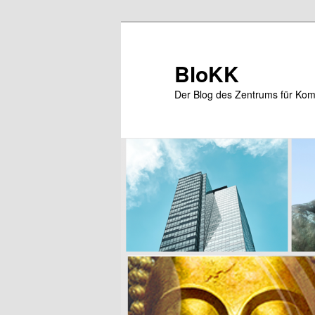
Zum
Zum
primären
sekundären
Inhalt
Inhalt
BloKK
springen
springen
Der Blog des Zentrums für Kom