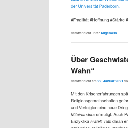
der Universität Paderborn.
#Fragilität #Hoffnung #Stärke #
Veröffentlicht unter
Allgemein
Über Geschwiste
Wahn“
Veröffentlicht am
22. Januar 2021
v
Mit den Krisenerfahrungen spä
Religionsgemeinschaften gefor
und Verfolgten eine neue Dringl
Miteinanders
ermutigt. Auch Pa
Enzyklika
Fratelli Tutti
daran er
nationalen, religiösen, ethnis