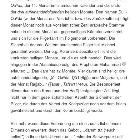
Qaʿda
, der 11. Monat im islamischen Kalender und der erste
der
drei aufeinanderfolgenden
heiligen Monate. Den Namen Ḏū l-
Qaʿda (w. der Monat des Verzichts bzw. des Zurückhaltens) trägt
dieser Monat noch aus vorislamischer Zeit: arabische Stämme
haben in diesem Monat auf gegenseitiges Kämpfen verzichtet
und sich für die Pilgerfahrt im Folgemonat vorbereitet. Die
Sicherheit der von Weitem anreisenden Pilger sollte dabei
garantiert werden. Der o.g. Koranvers spezifiziert nicht die
konkreten heiligen Monate, um die es sich handelt. Dies wird
hingegen in der Abschiedspredigt des Propheten Muḥammad ﷺ
erläuter: „…Das Jahr hat 12 Monate. Vier davon sind heilig: drei
aufeinanderfolgende, Ḏū l-Qaʿda, Ḏū l-Ḥiǧǧa und Muḥarram, und
der Monat Raǧab…“ (Ṭabarī,
Tafsīr
11/440). Die Besonderheit
dieser durch den Koran und den Ḥadīṯ festgelegten Zeit liegt
nicht nur in dem gesellschaftlichen Aspekt der Sicherheit der
Pilger, die durch das Verbot der Kriegszüge noch vor dem Islam
gewährleistet und durch den Koran bestätigt wurde.
Vielmehr wurde diese Verordnung um eine zusätzliche innere
Dimension erweitert: durch das Gebot „…darum tut (*euch
selbst*) in ihnen kein Unrecht an…“ wird der Schwerpunkt auf