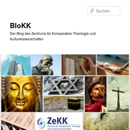
Zum
Zum
primären
sekundären
Such
Inhalt
Inhalt
springen
springen
BloKK
Der Blog des Zentrums für Komparative Theologie und
Kulturwissenschaften