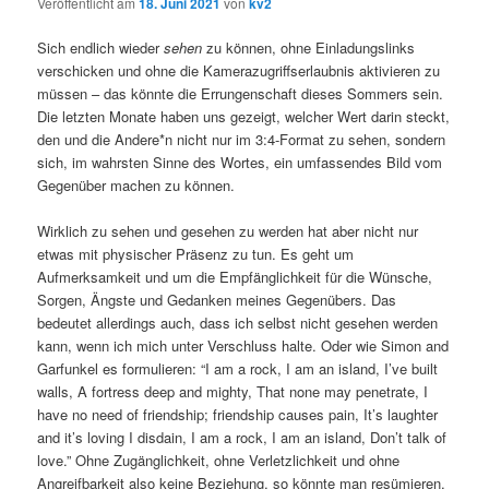
Veröffentlicht am
18. Juni 2021
von
kv2
Sich endlich wieder
sehen
zu können, ohne Einladungslinks
verschicken und ohne die Kamerazugriffserlaubnis aktivieren zu
müssen – das könnte die Errungenschaft dieses Sommers sein.
Die letzten Monate haben uns gezeigt, welcher Wert darin steckt,
den und die Andere*n nicht nur im 3:4-Format zu sehen, sondern
sich, im wahrsten Sinne des Wortes, ein umfassendes Bild vom
Gegenüber machen zu können.
Wirklich zu sehen und gesehen zu werden hat aber nicht nur
etwas mit physischer Präsenz zu tun. Es geht um
Aufmerksamkeit und um die Empfänglichkeit für die Wünsche,
Sorgen, Ängste und Gedanken meines Gegenübers. Das
bedeutet allerdings auch, dass ich selbst nicht gesehen werden
kann, wenn ich mich unter Verschluss halte. Oder wie Simon and
Garfunkel es formulieren: “I am a rock, I am an island, I’ve built
walls, A fortress deep and mighty, That none may penetrate, I
have no need of friendship; friendship causes pain, It’s laughter
and it’s loving I disdain, I am a rock, I am an island, Don’t talk of
love.” Ohne Zugänglichkeit, ohne Verletzlichkeit und ohne
Angreifbarkeit also keine Beziehung, so könnte man resümieren.