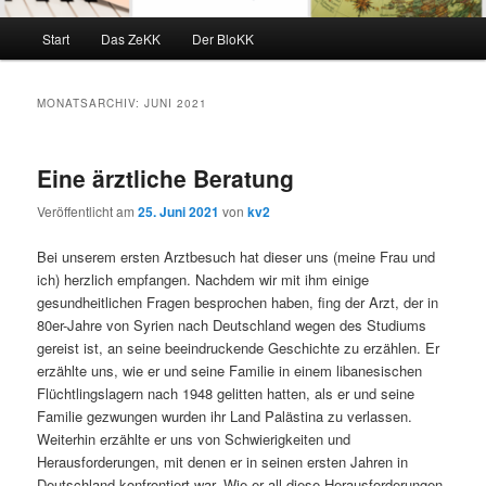
Hauptmenü
Start
Das ZeKK
Der BloKK
MONATSARCHIV:
JUNI 2021
Eine ärztliche Beratung
Veröffentlicht am
25. Juni 2021
von
kv2
Bei unserem ersten Arztbesuch hat dieser uns (meine Frau und
ich) herzlich empfangen. Nachdem wir mit ihm einige
gesundheitlichen Fragen besprochen haben, fing der Arzt, der in
80er-Jahre von Syrien nach Deutschland wegen des Studiums
gereist ist, an seine beeindruckende Geschichte zu erzählen. Er
erzählte uns, wie er und seine Familie in einem libanesischen
Flüchtlingslagern nach 1948 gelitten hatten, als er und seine
Familie gezwungen wurden ihr Land Palästina zu verlassen.
Weiterhin erzählte er uns von Schwierigkeiten und
Herausforderungen, mit denen er in seinen ersten Jahren in
Deutschland konfrontiert war. Wie er all diese Herausforderungen