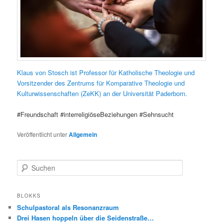
Klaus von Stosch ist Professor für Katholische Theologie und
Vorsitzender des Zentrums für Komparative Theologie und
Kulturwissenschaften (ZeKK) an der Universität Paderborn.
#Freundschaft #interreligiöseBeziehungen #Sehnsucht
Veröffentlicht unter
Allgemein
S
u
c
h
BLOKKS
e
Schulpastoral als Resonanzraum
n
Drei Hasen hoppeln über die Seidenstraße…