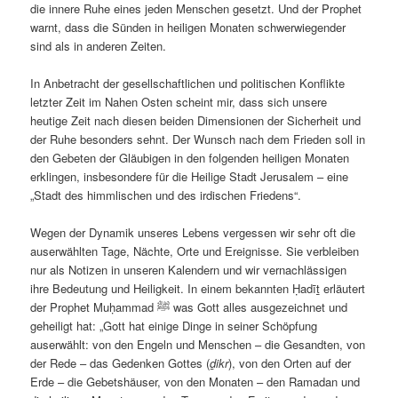
die innere Ruhe eines jeden Menschen gesetzt. Und der Prophet
warnt, dass die Sünden in heiligen Monaten schwerwiegender
sind als in anderen Zeiten.
In Anbetracht der gesellschaftlichen und politischen Konflikte
letzter Zeit im Nahen Osten scheint mir, dass sich unsere
heutige Zeit nach diesen beiden Dimensionen der Sicherheit und
der Ruhe besonders sehnt. Der Wunsch nach dem Frieden soll in
den Gebeten der Gläubigen in den folgenden heiligen Monaten
erklingen, insbesondere für die Heilige Stadt Jerusalem – eine
„Stadt des himmlischen und des irdischen Friedens“.
Wegen der Dynamik unseres Lebens vergessen wir sehr oft die
auserwählten Tage, Nächte, Orte und Ereignisse. Sie verbleiben
nur als Notizen in unseren Kalendern und wir vernachlässigen
ihre Bedeutung und Heiligkeit. In einem bekannten Ḥadīṯ erläutert
der Prophet Muḥammad ﷺ was Gott alles ausgezeichnet und
geheiligt hat: „Gott hat einige Dinge in seiner Schöpfung
auserwählt: von den Engeln und Menschen – die Gesandten, von
der Rede – das Gedenken Gottes (
ḏikr
), von den Orten auf der
Erde – die Gebetshäuser, von den Monaten – den Ramadan und