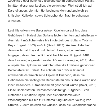
Zeugnisse über gehörlose Bedienstete im osmanischen Palast.
Inmitten dieser prunkvollen, vielschichtigen Welt stieß ich auf
Darstellungen, die mich tief beeindruckten und zugleich zu
kritischer Reflexion sowie tiefergehenden Nachforschungen
anregten.
Laut Historikern wie Balcı weisen Quellen darauf hin, dass
Gehörlose im Palast des Sultans lebten, lernten und arbeiteten –
dies reicht möglicherweise bis in die Zeit des Sultans Yıldırım
Beyazit (gest. 1403) zurück (Balci, 2013). Andere Historiker,
darunter Ismail Baykal und Bernard Lewis, argumentieren
hingegen, dass dies zeitlich erst bei Mehmet II. (gest. 1481),
dem Eroberer, angesetzt werden könne (Scalenghe, 2014). Auch
europäische Diplomaten berichten über die Existenz gehörloser
Bediensteter im Palast. So schrieb der 1555 in Istanbul
anwesende österreichische Diplomat Busbecq, dass die
Gehörlosen die wichtigsten Bediensteten des Sultans waren und
ihnen besondere Aufmerksamkeit geschenkt wurde (Balci, 2013).
Diese Bediensteten übernahmen vielfältige Aufgaben – von
einfachen Dienstleistungen über sicherheitsrelevante
Wachaufgaben bis hin zur Unterhaltung und dem Vollzug von
Strafen. Zudem belegen die Quellen, dass die Gebärdensprache