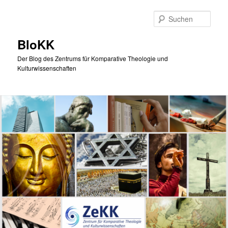
Zum
Zum
primären
sekundären
Such
Inhalt
Inhalt
springen
springen
BloKK
Der Blog des Zentrums für Komparative Theologie und
Kulturwissenschaften