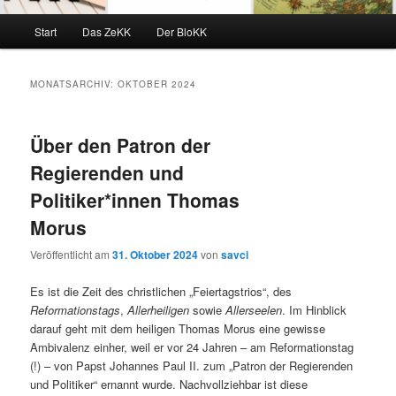
Hauptmenü
Start
Das ZeKK
Der BloKK
MONATSARCHIV:
OKTOBER 2024
Über den Patron der
Regierenden und
Politiker*innen Thomas
Morus
Veröffentlicht am
31. Oktober 2024
von
savci
Es ist die Zeit des christlichen „Feiertagstrios“, des
Reformationstags
,
Allerheiligen
sowie
Allerseelen
. Im Hinblick
darauf geht mit dem heiligen Thomas Morus eine gewisse
Ambivalenz einher, weil er vor 24 Jahren – am Reformationstag
(!) – von Papst Johannes Paul II. zum „Patron der Regierenden
und Politiker“ ernannt wurde. Nachvollziehbar ist diese