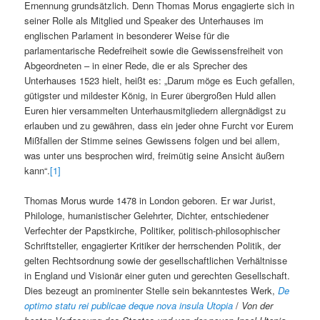
Ernennung grundsätzlich. Denn Thomas Morus engagierte sich in
seiner Rolle als Mitglied und Speaker des Unterhauses im
englischen Parlament in besonderer Weise für die
parlamentarische Redefreiheit sowie die Gewissensfreiheit von
Abgeordneten – in einer Rede, die er als Sprecher des
Unterhauses 1523 hielt, heißt es: „Darum möge es Euch gefallen,
gütigster und mildester König, in Eurer übergroßen Huld allen
Euren hier versammelten Unterhausmitgliedern allergnädigst zu
erlauben und zu gewähren, dass ein jeder ohne Furcht vor Eurem
Mißfallen der Stimme seines Gewissens folgen und bei allem,
was unter uns besprochen wird, freimütig seine Ansicht äußern
kann“.
[1]
Thomas Morus wurde 1478 in London geboren. Er war Jurist,
Philologe, humanistischer Gelehrter, Dichter, entschiedener
Verfechter der Papstkirche, Politiker, politisch-philosophischer
Schriftsteller, engagierter Kritiker der herrschenden Politik, der
gelten Rechtsordnung sowie der gesellschaftlichen Verhältnisse
in England und Visionär einer guten und gerechten Gesellschaft.
Dies bezeugt an prominenter Stelle sein bekanntestes Werk,
De
optimo statu rei publicae deque nova insula Utopia
/
Von der