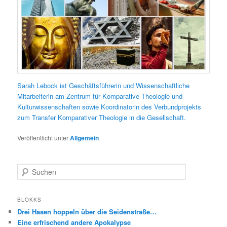
Sarah Lebock ist Geschäftsführerin und Wissenschaftliche
Mitarbeiterin am Zentrum für Komparative Theologie und
Kulturwissenschaften sowie Koordinatorin des Verbundprojekts
zum Transfer Komparativer Theologie in die Gesellschaft.
Veröffentlicht unter
Allgemein
S
u
c
h
BLOKKS
e
Drei Hasen hoppeln über die Seidenstraße…
n
Eine erfrischend andere Apokalypse