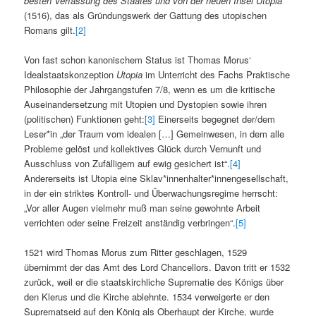
besten Verfassung des Staates und von der neuen Insel Utopia
(1516), das als Gründungswerk der Gattung des utopischen
Romans gilt.
[2]
Von fast schon kanonischem Status ist Thomas Morus‘
Idealstaatskonzeption
Utopia
im Unterricht des Fachs Praktische
Philosophie der Jahrgangstufen 7/8, wenn es um die kritische
Auseinandersetzung mit Utopien und Dystopien sowie ihren
(politischen) Funktionen geht:
[3]
Einerseits begegnet der/dem
Leser*in „der Traum vom idealen […] Gemeinwesen, in dem alle
Probleme gelöst und kollektives Glück durch Vernunft und
Ausschluss von Zufälligem auf ewig gesichert ist“.
[4]
Andererseits ist Utopia eine Sklav*innenhalter*innengesellschaft,
in der ein striktes Kontroll- und Überwachungsregime herrscht:
„Vor aller Augen vielmehr muß man seine gewohnte Arbeit
verrichten oder seine Freizeit anständig verbringen“.
[5]
1521 wird Thomas Morus zum Ritter geschlagen, 1529
übernimmt der das Amt des Lord Chancellors. Davon tritt er 1532
zurück, weil er die staatskirchliche Suprematie des Königs über
den Klerus und die Kirche ablehnte. 1534 verweigerte er den
Suprematseid auf den König als Oberhaupt der Kirche, wurde