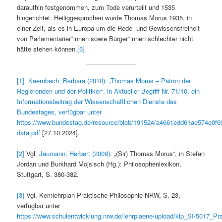
daraufhin festgenommen, zum Tode verurteilt und 1535
hingerichtet. Heiliggesprochen wurde Thomas Morus 1935, in
einer Zeit, als es in Europa um die Rede- und Gewissensfreiheit
von Parlamentarier*innen sowie Bürger*innen schlechter nicht
hätte stehen können.
[6]
[1]
Kaernbach, Barbara (2010): „Thomas Morus – Patron der
Regierenden und der Politiker“, in Aktueller Begriff Nr. 71/10, ein
Informationsbeitrag der Wissenschaftlichen Dienste des
Bundestages, verfügbar unter
https://www.bundestag.de/resource/blob/191524/a4661edd61ae574e0
data.pdf
[27.10.2024].
[2]
Vgl.
Jaumann, Herbert (2009)
: „(Sir) Thomas Morus“, in Stefan
Jordan und Burkhard Mojsisch (Hg.): Philosophenlexikon,
Stuttgart, S. 380-382.
[3]
Vgl. Kernlehrplan Praktische Philosophie NRW, S. 23,
verfügbar unter
https://www.schulentwicklung.nrw.de/lehrplaene/upload/klp_SI/5017_Pr