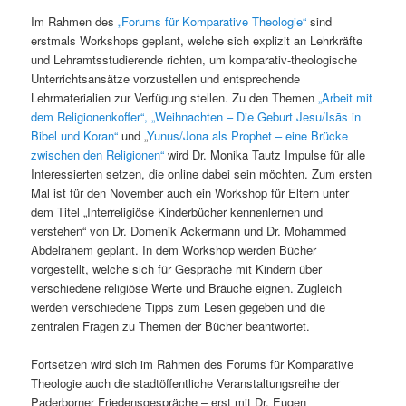
Im Rahmen des
„Forums für Komparative Theologie“
sind
erstmals Workshops geplant, welche sich explizit an Lehrkräfte
und Lehramtsstudierende richten, um komparativ-theologische
Unterrichtsansätze vorzustellen und entsprechende
Lehrmaterialien zur Verfügung stellen. Zu den Themen
„Arbeit mit
dem Religionenkoffer“,
„Weihnachten – Die Geburt Jesu/Isās in
Bibel und Koran“
und „
Yunus/Jona als Prophet – eine Brücke
zwischen den Religionen“
wird Dr. Monika Tautz Impulse für alle
Interessierten setzen, die online dabei sein möchten. Zum ersten
Mal ist für den November auch ein Workshop für Eltern unter
dem Titel „Interreligiöse Kinderbücher kennenlernen und
verstehen“ von Dr. Domenik Ackermann und Dr. Mohammed
Abdelrahem geplant. In dem Workshop werden Bücher
vorgestellt, welche sich für Gespräche mit Kindern über
verschiedene religiöse Werte und Bräuche eignen. Zugleich
werden verschiedene Tipps zum Lesen gegeben und die
zentralen Fragen zu Themen der Bücher beantwortet.
Fortsetzen wird sich im Rahmen des Forums für Komparative
Theologie auch die stadtöffentliche Veranstaltungsreihe der
Paderborner Friedensgespräche – erst mit Dr. Eugen