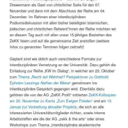
Drewermann als Gast von christlicher Seite für den 07.
November und dann mit dem Abschluss der Reihe am 04.
Dezember. Im Rahmen einer interdisziplinären
Podiumsdiskussion mit allen bisher beteiligten islamischen,
jüdischen und christlichen Referent*innen der Reihe möchten wir
an diesem Tag auch mit allen unser 15-jähriges Bestehen des
ZeKK feiern und auf die gemeinsame Zeit anstoßen (weitere
Infos zu genannten Terminen folgen zeitnah)!
Geplant sind wie üblich auch verschiedene Formate zur
interdisziplinären Vernetzung an der Universität. Dazu gehört die
Einladung zur Reihe „KW im Dialog“, in welcher am 23. Oktober
zum
Thema „Recht auf Wahrheit? Perspektiven zu Gotthold
Ephraim Lessings
Nathan der Weise
“
gemeinsam ins
interdisziplinäre Gespräch gegangen wird. Ebenfalls dazu
gehören die von der AG „ZeKK Profil“ initiierten
ZeKK-Kolloquien
am 20. November zu Kants „Zum Ewigen Frieden“
und am
15.
Januar zur Vorstellung aktueller Projekte
, die sich an alle
interessierten Universitätsmitglieder richten, sowie interne
Arbeitstreffen wie die der AG „zekk & the arts“ oder eines
Workshops zum Thema „Interdisziplinäre akademische