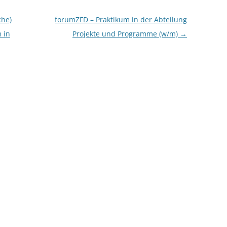
che)
forumZFD – Praktikum in der Abteilung
m in
Projekte und Programme (w/m)
→