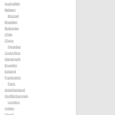
Australien
Belgien
Brüssel
Brasilien
Bulgarien
Chile
China
Qingdao
Costa Rica
Dänemark
Ecuador
Estland
Frankreich
Paris
Griechenland
Großbritannien
London
Indien
Irland