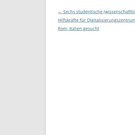
Beitragsnavigation
←
Sechs studentische (wissenschaftli
Hilfskräfte für Digitalisierungszentru
Rom, Italien gesucht