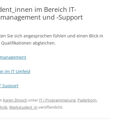
dent_innen im Bereich IT-
tmanagement und -Support
lten Sie sich angesprochen fühlen und einen Blick in
Qualifikationen abgleichen.
ktmanagement
n im IT Umfeld
T Support
on
Karen Zimoch
unter
IT / Programmierung
,
Paderborn
,
hnik
,
Werkstudent_in
veröffentlicht.