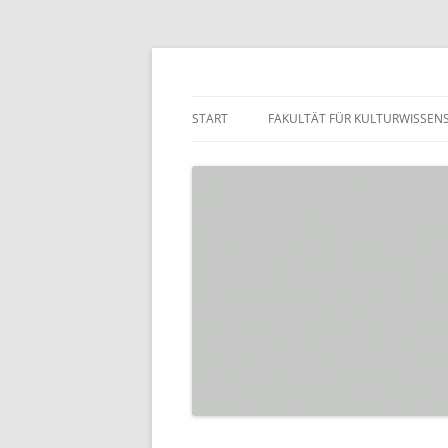
Zum
Inhalt
springen
Praktikumsbörse de
START
FAKULTÄT FÜR KULTURWISSEN