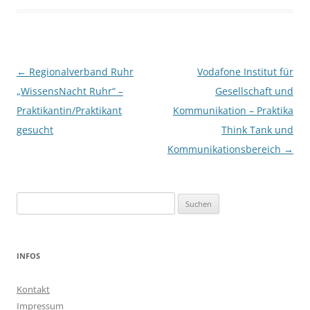
Beitragsnavigation
←
Regionalverband Ruhr
Vodafone Institut für
„WissensNacht Ruhr“ –
Gesellschaft und
Praktikantin/Praktikant
Kommunikation – Praktika
gesucht
Think Tank und
Kommunikationsbereich
→
Suchen
nach:
INFOS
Kontakt
Impressum