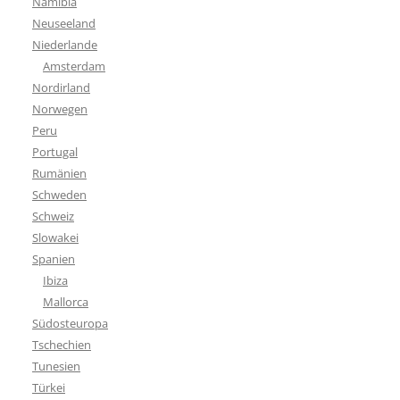
Namibia
Neuseeland
Niederlande
Amsterdam
Nordirland
Norwegen
Peru
Portugal
Rumänien
Schweden
Schweiz
Slowakei
Spanien
Ibiza
Mallorca
Südosteuropa
Tschechien
Tunesien
Türkei