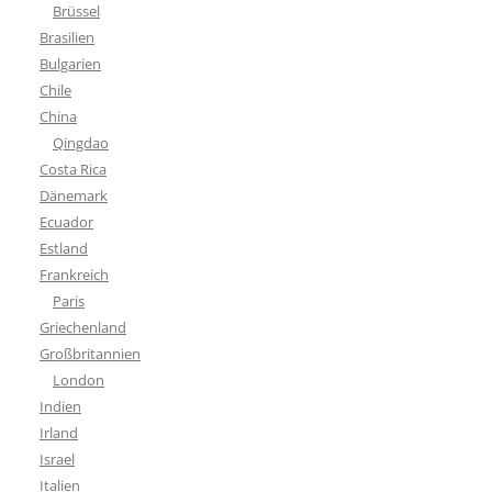
Brüssel
Brasilien
Bulgarien
Chile
China
Qingdao
Costa Rica
Dänemark
Ecuador
Estland
Frankreich
Paris
Griechenland
Großbritannien
London
Indien
Irland
Israel
Italien