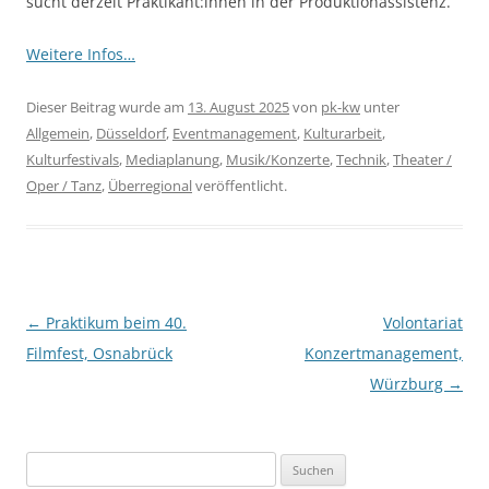
sucht derzeit Praktikant:innen in der Produktionassistenz.
Weitere Infos…
Dieser Beitrag wurde am
13. August 2025
von
pk-kw
unter
Allgemein
,
Düsseldorf
,
Eventmanagement
,
Kulturarbeit
,
Kulturfestivals
,
Mediaplanung
,
Musik/Konzerte
,
Technik
,
Theater /
Oper / Tanz
,
Überregional
veröffentlicht.
Beitragsnavigation
←
Praktikum beim 40.
Volontariat
Filmfest, Osnabrück
Konzertmanagement,
Würzburg
→
Suchen