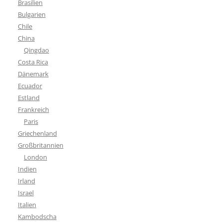
Brasilien
Bulgarien
Chile
China
Qingdao
Costa Rica
Dänemark
Ecuador
Estland
Frankreich
Paris
Griechenland
Großbritannien
London
Indien
Irland
Israel
Italien
Kambodscha