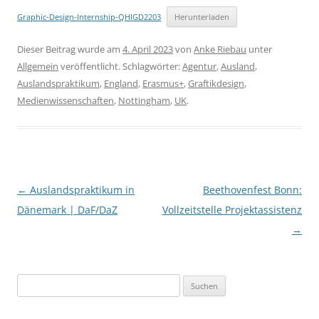
Graphic-Design-Internship-QHIGD2203
Herunterladen
Dieser Beitrag wurde am
4. April 2023
von
Anke Riebau
unter
Allgemein
veröffentlicht. Schlagwörter:
Agentur
,
Ausland
,
Auslandspraktikum
,
England
,
Erasmus+
,
Graftikdesign
,
Medienwissenschaften
,
Nottingham
,
UK
.
Beitragsnavigation
←
Auslandspraktikum in
Beethovenfest Bonn:
Dänemark | DaF/DaZ
Vollzeitstelle Projektassistenz
→
Suchen
nach: