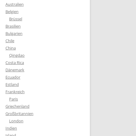
Australien
Belgien
Brüssel
Brasilien
Bulgarien
Chile
China
Qingdao
Costa Rica
Dänemark
Ecuador
Estland
Frankreich
Paris
Griechenland
Großbritannien
London
Indien
Irland