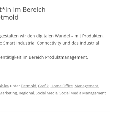
*in im Bereich
etmold
stalten wir den digitalen Wandel – mit Produkten,
 Smart Industrial Connectivity und das Industrial
tentätigkeit im Bereich Produktmanagement.
pk-kw
unter
Detmold
,
Grafik
,
Home Office
,
Management
,
Marketing
,
Regional
,
Social Media
,
Social Media Management