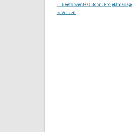
Beitragsnavigation
←
Beethovenfest Bonn: Projektmana
in Vollzeit