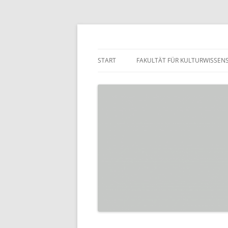
Zum
Inhalt
springen
Praktikumsbörse de
START
FAKULTÄT FÜR KULTURWISSEN