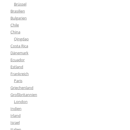
Brüssel
Brasilien
Bulgarien
Chile
China
Qingdao
Costa Rica
Dänemark
Ecuador
Estland
Frankreich
Paris
Griechenland
Großbritannien
London
Indien
Irland
Israel
Italien