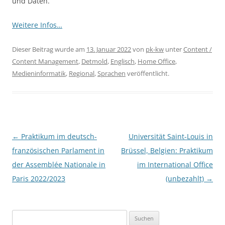
und Daten.
Weitere Infos…
Dieser Beitrag wurde am
13. Januar 2022
von
pk-kw
unter
Content /
Content Management
,
Detmold
,
Englisch
,
Home Office
,
Medieninformatik
,
Regional
,
Sprachen
veröffentlicht.
Beitragsnavigation
←
Praktikum im deutsch-
Universität Saint-Louis in
französischen Parlament in
Brüssel, Belgien: Praktikum
der Assemblée Nationale in
im International Office
Paris 2022/2023
(unbezahlt)
→
Suchen