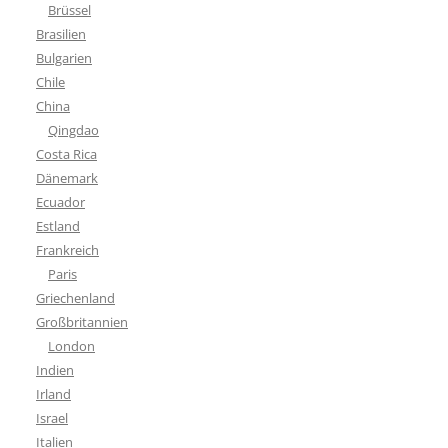
Brüssel
Brasilien
Bulgarien
Chile
China
Qingdao
Costa Rica
Dänemark
Ecuador
Estland
Frankreich
Paris
Griechenland
Großbritannien
London
Indien
Irland
Israel
Italien