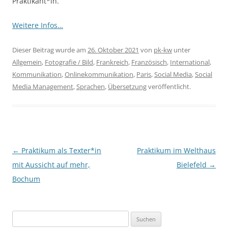
Praktikant*in.
Weitere Infos…
Dieser Beitrag wurde am
26. Oktober 2021
von
pk-kw
unter
Allgemein
,
Fotografie / Bild
,
Frankreich
,
Französisch
,
International
,
Kommunikation
,
Onlinekommunikation
,
Paris
,
Social Media
,
Social
Media Management
,
Sprachen
,
Übersetzung
veröffentlicht.
Beitragsnavigation
←
Praktikum als Texter*in
Praktikum im Welthaus
mit Aussicht auf mehr,
Bielefeld
→
Bochum
Suchen