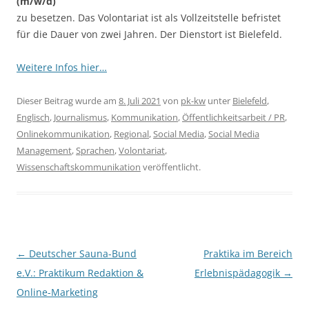
(m/w/d)
zu besetzen. Das Volontariat ist als Vollzeitstelle befristet
für die Dauer von zwei Jahren. Der Dienstort ist Bielefeld.
Weitere Infos hier…
Dieser Beitrag wurde am
8. Juli 2021
von
pk-kw
unter
Bielefeld
,
Englisch
,
Journalismus
,
Kommunikation
,
Öffentlichkeitsarbeit / PR
,
Onlinekommunikation
,
Regional
,
Social Media
,
Social Media
Management
,
Sprachen
,
Volontariat
,
Wissenschaftskommunikation
veröffentlicht.
Beitragsnavigation
←
Deutscher Sauna-Bund
Praktika im Bereich
e.V.: Praktikum Redaktion &
Erlebnispädagogik
→
Online-Marketing