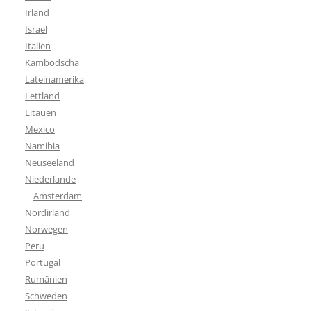
Irland
Israel
Italien
Kambodscha
Lateinamerika
Lettland
Litauen
Mexico
Namibia
Neuseeland
Niederlande
Amsterdam
Nordirland
Norwegen
Peru
Portugal
Rumänien
Schweden