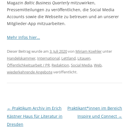
Magazin
Baltic Business Quarterly
mitzuwirken,
Pressemitteilungen zu veröffentlichen, die Social Media
Accounts sowie die Webseite zu betreuen und an unserer
Mitglieder-App mitzuarbeiten.
Mehr Infos hier…
Dieser Beitrag wurde am
3. Juli 2020
von
Miriam Koehler
unter
Handelskammer
,
International
,
Lettland
,
Litauen
,
Öffentlichkeitsarbeit / PR
,
Redaktion
,
Social Media
,
Web
,
wiederkehrende Angebote
veröffentlicht.
Beitragsnavigation
←
Praktikum Archiv im Erich
Praktikant*innen im Bereich
Kästner Haus für Literatur in
Inspire und Connect
→
Dresden