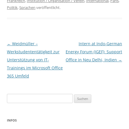
Frankreich
,
Institution / Organisation / Verein
,
International
,
Paris
,
Politik
,
Sprachen
veröffentlicht.
Beitragsnavigation
←
Weidmüller –
Intern at Indo-German
Werkstudententätigkeit zur
Energy Forum (IGEF): Support
Unterstützung von IT-
Office in Neu Delhi, Indien
→
Trainings im Microsoft Office
365 Umfeld
Suchen
nach:
INFOS