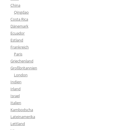
China
Qingdao
Costa Rica
Dänemark
Ecuador
Estland
Frankreich
Paris
Griechenland
Großbritannien
London
Indien
Irland
Israel
Italien
Kambodscha
Lateinamerika
Lettland