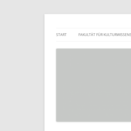
Zum
Inhalt
springen
Praktikumsbörse de
START
FAKULTÄT FÜR KULTURWISSEN