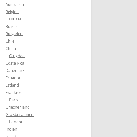
Australien
Belgien
Brüssel
Brasilien
Bulgarien
Chile
China
Qingdao
Costa Rica
Dänemark
Ecuador
Estland
Frankreich
Paris
Griechenland
Großbritannien
London
Indien
Irland