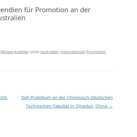
pendien für Promotion an der
ustralien
n
Miriam Koehler
unter
Australien
,
International
,
Promotion
cht,
DaF-Praktikum an der Chinesisch-Deutschen
Technischen Fakultät in Qingdao, China
→