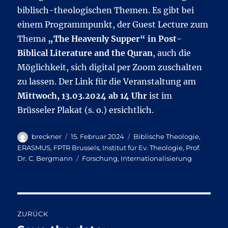
biblisch-theologischen Themen. Es gibt bei
einem Programmpunkt, der Guest Lecture zum
Thema
„The Heavenly Supper“ in Post-
Biblical Literature and the Quran
, auch die
Möglichkeit, sich digital per Zoom zuschalten
zu lassen. Der Link für die Veranstaltung am
Mittwoch, 13.03.2024 ab 14 Uhr
ist im
Brüsseler Plakat (s. o.) ersichtlich.
Autor
Veröffentlicht
Kategorien
breckner
15. Februar 2024
Biblische Theologie
,
am
ERASMUS
,
FPTR Brussels
,
Institut für Ev. Theologie
,
Prof.
Schlagwörter
Dr. C. Bergmann
Forschung
,
Internationalisierung
Beitragsnavigation
ZURÜCK