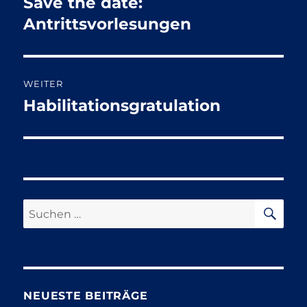
Save the date:
Vorheriger
Beitrag:
Antrittsvorlesungen
WEITER
Habilitationsgratulation
Nächster
Beitrag:
SU
Suchen
nach:
NEUESTE BEITRÄGE