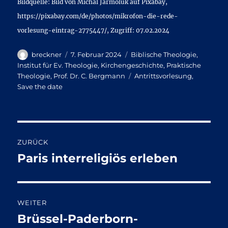
Bildquelle: Bild von Michal Jarmoluk auf Pixabay,
https://pixabay.com/de/photos/mikrofon-die-rede-
vorlesung-eintrag-2775447/, Zugriff: 07.02.2024
Autor
Veröffentlicht
Kategorien
breckner
7. Februar 2024
Biblische Theologie
,
am
Institut für Ev. Theologie
,
Kirchengeschichte
,
Praktische
Schlagwörter
Theologie
,
Prof. Dr. C. Bergmann
Antrittsvorlesung
,
Save the date
Beitragsnavigation
ZURÜCK
Paris interreligiös erleben
Vorheriger
Beitrag:
WEITER
Brüssel-Paderborn-
Nächster