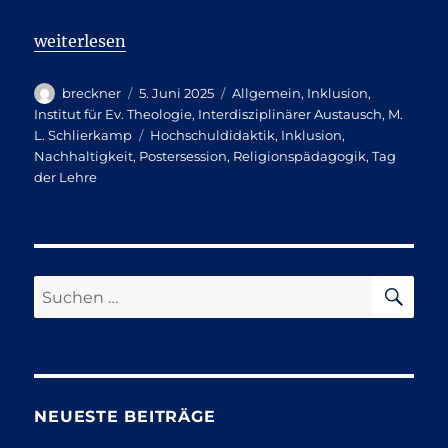
„Paderborner Tag der Lehre mit Beitrag der Ev. The
weiterlesen
Autor
Veröffentlicht
Kategorien
breckner
5. Juni 2025
Allgemein
,
Inklusion
,
am
Institut für Ev. Theologie
,
Interdisziplinärer Austausch
,
M.
Schlagwörter
L. Schlierkamp
Hochschuldidaktik
,
Inklusion
,
Nachhaltigkeit
,
Postersession
,
Religionspädagogik
,
Tag
der Lehre
SU
Suchen
nach:
NEUESTE BEITRÄGE