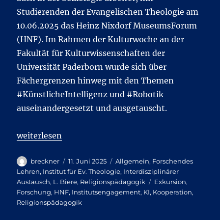
Studierenden der Evangelischen Theologie am
10.06.2025 das Heinz Nixdorf MuseumsForum
(HNF). Im Rahmen der Kulturwoche an der
Fakultät für Kulturwissenschaften der
Universität Paderborn wurde sich über
Fächergrenzen hinweg mit den Themen
#KünstlicheIntelligenz und #Robotik
auseinandergesetzt und ausgetauscht.
„Interdisziplinärer Austausch während der Kulturw
weiterlesen
Autor
Veröffentlicht
Kategorien
breckner
11. Juni 2025
Allgemein
,
Forschendes
am
Lehren
,
Institut für Ev. Theologie
,
Interdisziplinärer
Schlagwörter
Austausch
,
L. Biere
,
Religionspädagogik
Exkursion
,
Forschung
,
HNF
,
Institutsengagement
,
KI
,
Kooperation
,
Religionspädagogik