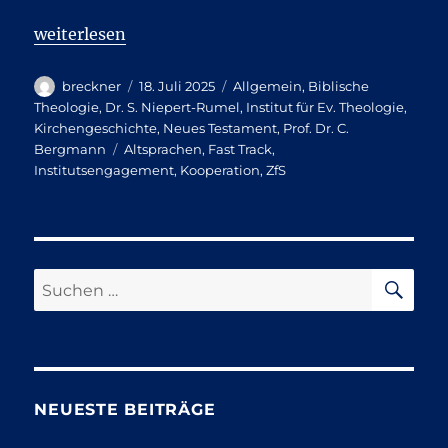
„Neuer Fast-Track für Altsprachenerwerb“
weiterlesen
Autor
Veröffentlicht
Kategorien
breckner
18. Juli 2025
Allgemein
,
Biblische
am
Theologie
,
Dr. S. Niepert-Rumel
,
Institut für Ev. Theologie
,
Kirchengeschichte
,
Neues Testament
,
Prof. Dr. C.
Schlagwörter
Bergmann
Altsprachen
,
Fast Track
,
Institutsengagement
,
Kooperation
,
ZfS
SU
Suchen
nach:
NEUESTE BEITRÄGE