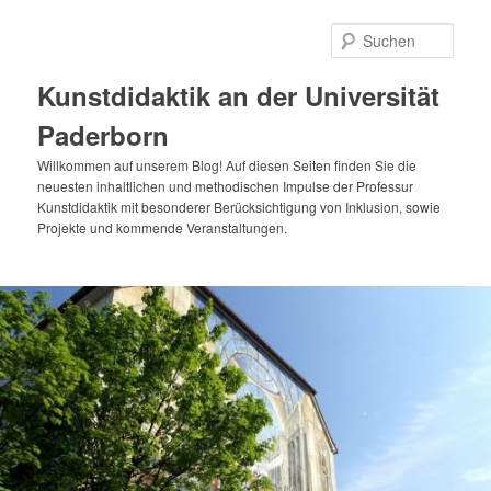
Zum
primären
Such
Inhalt
springen
Kunstdidaktik an der Universität
Paderborn
Willkommen auf unserem Blog! Auf diesen Seiten finden Sie die
neuesten inhaltlichen und methodischen Impulse der Professur
Kunstdidaktik mit besonderer Berücksichtigung von Inklusion, sowie
Projekte und kommende Veranstaltungen.