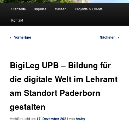
Hauptmenü
Startseite
Impulse
Wissen
Projekte & Events
Kontakt
Beitragsnavigation
←
Vorheriger
Nächster
→
BigiLeg UPB – Bildung für
die digitale Welt im Lehramt
am Standort Paderborn
gestalten
Veröffentlicht am
17. Dezember 2021
von
hruby