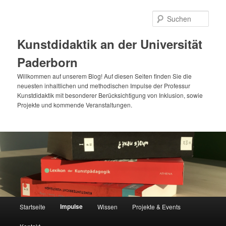
Zum
primären
Such
Inhalt
springen
Kunstdidaktik an der Universität
Paderborn
Willkommen auf unserem Blog! Auf diesen Seiten finden Sie die
neuesten inhaltlichen und methodischen Impulse der Professur
Kunstdidaktik mit besonderer Berücksichtigung von Inklusion, sowie
Projekte und kommende Veranstaltungen.
Hauptmenü
Impulse
Startseite
Wissen
Projekte & Events